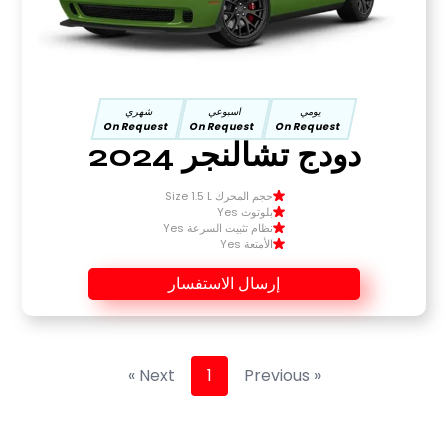
يومي
اسبوعي
شهري
On Request
On Request
On Request
دودج تشالنجر 2024
حجم المحرك Size 1.5 L
بلوتوث Yes
نظام تثبيت السرعة Yes
الأمتعة Yes
إرسال الاستفسار
Next »
1
« Previous