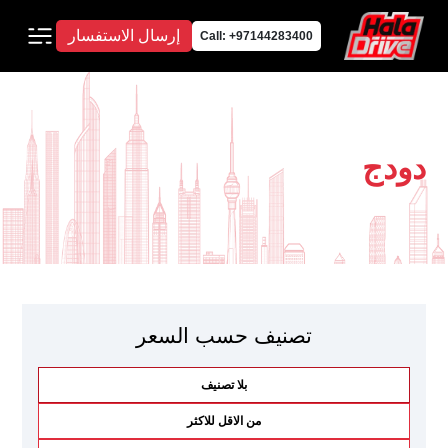
إرسال الاستفسار
Call: +97144283400
دودج
تصنيف حسب السعر
بلا تصنيف
من الاقل للاكثر