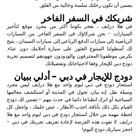
يضمن أن تكون رحلتك سلسة وخالية من القلق.
شريكك في السفر الفاخر
في هلا درايف ، نفخر بكوننا أكثر من مجرد موقع لتأجير
السيارات - نحن شركاؤك في السفر الفاخر. من السيارات
الرياضية إلى سيارات الدفع الرباعي إلى سيارات السيدان ، يتيح
لك أسطولنا المتنوع العثور على سيارة أحلامك دون عناء.
يكرس موظفونا المحترفون والودودون جهودهم لتصميم تجربة
دودج دبي للإيجار وفقا لاحتياجاتك وتفضيلاتك.
دودج للإيجار في دبي - أدلي ببيان
استئجار دودج في دبي ليوم واحد مع هلا درايف ليس مجرد
وسيلة نقل. إنه بيان. تجول في المدينة أو استكشف معالمها
السياحية أو اترك انطباعا دائما في حدث مهم - تضمن لك دودج
القيام بكل ذلك بأناقة. اجذب الأنظار ، عش حلمك ، واجعل كل
لحظة مهمة من خلال استئجار دودج في دبي ليوم واحد مع هلا
درايف. لا تفوت هذه الفرصة لإعادة تعريف تجربتك في دبي -
احجز سيارتك دودج اليوم!