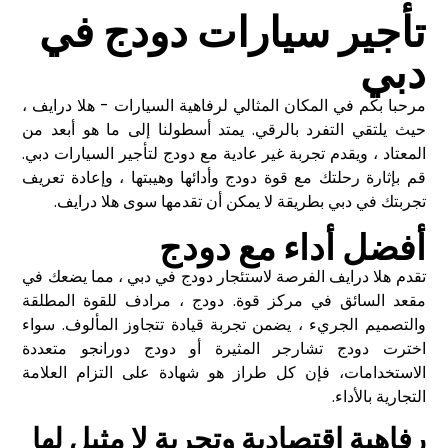
تأجير سيارات دودج في
دبي
مرحبا بكم في المكان المثالي لرفاهية السيارات - هلا درايف ،
حيث يلتقي التفرد بالرقي. يمتد أسطولنا إلى ما هو أبعد من
المعتاد ، ويقدم تجربة غير عادية مع دودج لتأجير السيارات دبي.
قم بإثارة رحلتك مع قوة دودج وأدائها وهيبتها ، وإعادة تعريف
تجربتك في دبي بطريقة لا يمكن أن تقدمها سوى هلا درايف.
أفضل أداء مع دودج
تقدم هلا درايف الفرصة لاستئجار دودج في دبي ، مما يضعك في
مقعد السائق في مركز قوة. دودج ، مرادف للقوة المطلقة
والتصميم الجريء ، يضمن تجربة قيادة تتجاوز المألوف. سواء
اخترت دودج تشارجر المثيرة أو دودج دورانجو متعددة
الاستخدامات، فإن كل طراز هو شهادة على التزام العلامة
التجارية بالأداء.
رفاهية اقتصادية وتجربة لا مثيل لها