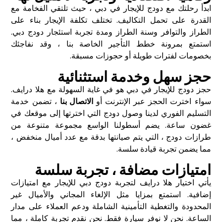
ابدأ رحلتك مع دودج للإيجار في دبي ، حيث تلتقي الفخامة مع
القدرة على تحمل التكاليف. تختلف تكلفة الإيجار بناء على
الطراز والتوافر وسنة الطراز ومدة تجربة استئجار دودج دبي.
استمتع بمرونة خطط التأجير الخاصة بنا ، وقد نفاجئك
بخصومات لفترات طويلة أو حجوزات مسبقة.
حجز سهل وخدمة استثنائية
حجز دودج للإيجار في دبي هو في غاية السهولة مع هلا درايف.
سواء اخترت الحجز عبر الإنترنت أو
الاتصال بنا
، تضمن خدمة
التسليم الفوري لدينا وصول دودج التي اخترتها إلى موقعك في
غضون ساعة. يضم أسطولنا الواسع مجموعة متنوعة من
طرازات دودج ، التي يتم صيانتها بدقة مع عدد أميال منخفض ،
مما يضمن تجربة قيادة سلسة.
امتيازات مضافة ، تجربة سلسة
يأتي اختيار هلا درايف لتجربة دودج دبي للإيجار مع امتيازات
إضافية. استمتع بمزايا مثل الإلغاء المجاني والأميال غير
المحدودة والتغطية التأمينية الشاملة ودعم العملاء على مدار
الساعة. نحن لا نوفر سيارة فقط. نحن نقدم تجربة كاملة ، مما