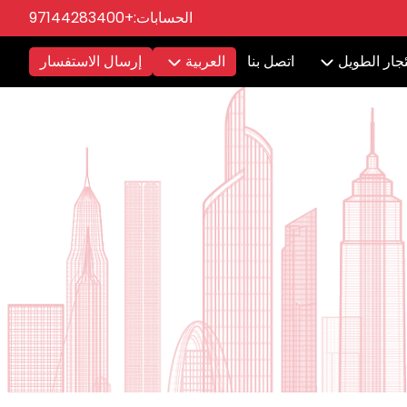
الحسابات:
+97144283400
ئجار الطويل
اتصل بنا
العربية
إرسال الاستفسار