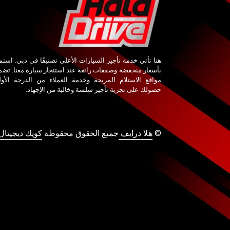
هنا تأتي خدمة تأجير السيارات الأعلى تصنيفًا في دبي. استم
بأسعار منخفضة وصفقات رائعة عند استئجار سيارة معنا. تض
مواقع الاستلام المريحة وخدمة العملاء من الدرجة الأو
حصولك على تجربة تأجير سلسة وخالية من الإجهاد.
©
هلا درايف
جميع الحقوق محقوظة
كويك ديجيتال