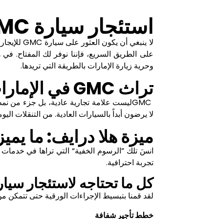
استئجار سيارة
MC
لا ينبغي أن يكون العثور على سيارة
GMC
للإيجار
على الطريق السريع، فإننا نوفر لك المفتاح. ف
وحرية زيارة الإمارات بالطريقة التي تريدها
.
تراث
GMC
في الإمارا
GMC
ليست علامة تجارية عادية، بل جزء من نمط 
لا يرضون أبداً بالسيارات العادية. من التنقلات ال
ميزة هلا درايف: ما يميز
انسَ تلك ”الرسوم الخفية“ التي تراها في خدمات
تجربة احترافية
.
كل ما تحتاجه لاستئجار سيار
لقد قمنا بتبسيط الإجراءات الورقية حتى تتمكن
خطط تأجير شفافة