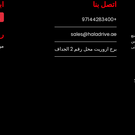
اتصل بنا
اب
إ
+97144283400
رو
sales@haladrive.ae
تع
من
من
لى
برج ازوريت محل رقم 2 الجداف