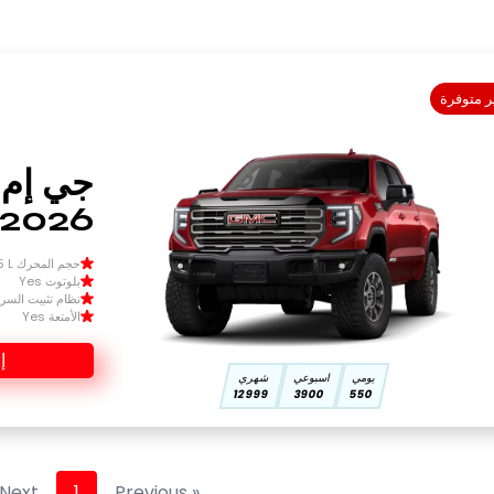
ر متوفرة
 2026
حجم المحرك Size 1.5 L
بلوتوث Yes
نظام تثبيت السرعة 
الأمتعة Yes
إ
يومي
اسبوعي
شهري
12999
3900
550
Next »
1
« Previous