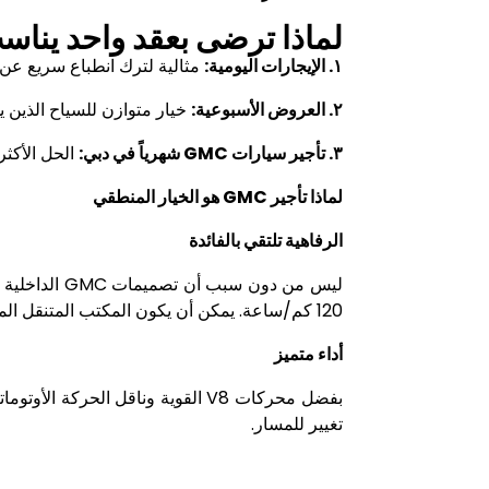
لماذا ترضى بعقد واحد يناس
١.
الإيجارات اليومية:
مثالية لترك انطباع سريع عن 
۲.
العروض الأسبوعية:
خيار متوازن للسياح الذين 
۳.
تأجير سيارات
GMC
شهرياً في دبي:
الحل الأكثر
لماذا تأجير
GMC
هو الخيار المنطقي
الرفاهية تلتقي بالفائدة
ليس من دون سبب أن تصميمات
GMC
الداخلية
120 كم/ساعة. يمكن أن يكون المكتب المتنقل المثالي أو صالة العائلة
أداء متميز
بفضل محركات
V8
القوية وناقل الحركة الأوتوم
تغيير للمسار
.