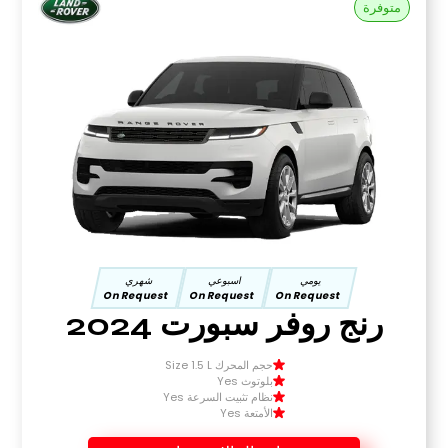
متوفرة
يومي
اسبوعي
شهري
On Request
On Request
On Request
رنج روفر سبورت 2024
حجم المحرك Size 1.5 L
بلوتوث Yes
نظام تثبيت السرعة Yes
الأمتعة Yes