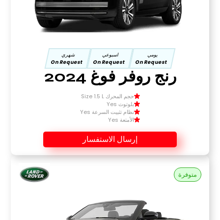
يومي
اسبوعي
شهري
On Request
On Request
On Request
رنج روفر فوغ 2024
حجم المحرك Size 1.5 L
بلوتوث Yes
نظام تثبيت السرعة Yes
الأمتعة Yes
إرسال الاستفسار
متوفرة