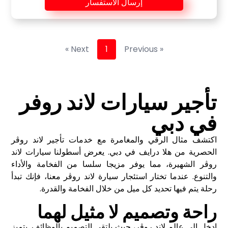
إرسال الاستفسار
Next »
1
« Previous
تأجير سيارات لاند روفر
في دبي
اكتشف مثال الرقي والمغامرة مع خدمات تأجير لاند روڤر
الحصرية من هلا درايف في دبي. يعرض أسطولنا سيارات لاند
روڤر الشهيرة، مما يوفر مزيجا سلسا من الفخامة والأداء
والتنوع. عندما تختار استئجار سيارة لاند روڤر معنا، فإنك تبدأ
رحلة يتم فيها تحديد كل ميل من خلال الفخامة والقدرة.
راحة وتصميم لا مثيل لهما
ادخل إلى عالم لاند روڤر، حيث يلتقي التصميم بالوظائف. يتميز