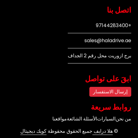
اتصل بنا
+97144283400
sales@haladrive.ae
برج ازوريت محل رقم 2 الجداف
ابقَ على تواصل
إرسال الاستفسار
روابط سريعة
من نحن
السيارات
الأسئلة الشائعة
مواقعنا
©
هلا درايف
جميع الحقوق محقوظة
كويك ديجيتال