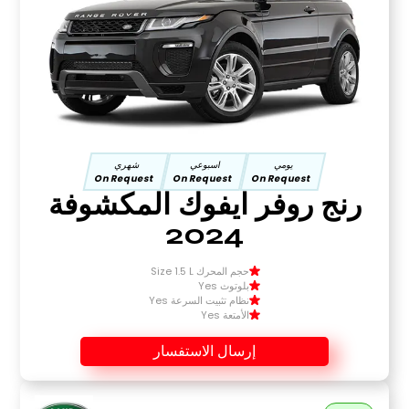
يومي
اسبوعي
شهري
On Request
On Request
On Request
رنج روفر ايفوك المكشوفة
2024
حجم المحرك Size 1.5 L
بلوتوث Yes
نظام تثبيت السرعة Yes
الأمتعة Yes
إرسال الاستفسار