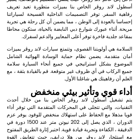
أسطول لاند روڤر الخاص بنا بميزات متطورة تعيد تعريف
رفاهية السفر. توفر التصميمات الداخلية الفسيحة لسياراتنا
إحساسا بالعودة إلى الوطن ، مما يضمن أن كل رحلة هي تجربة
مريحة. أثناء عبورك شوارع دبي النابضة بالحياة، ستكون محاطا
بمقاعد جلدية فاخرة توفر أعلى المعايير والدعم لسفرك.
السلامة هي أولويتنا القصوى، وتتمتع سيارات لاند روڤر بميزات
أمان متقدمة. يضمن نظام حماية الوسادة الهوائية الشامل
الموضوع بشكل استراتيجي في جميع أنحاء السيارة سلامة
جميع الركاب في أي ظروف غير متوقعة. قم بالقيادة بثقة ، مع
العلم أن رفاهيتك هي شاغلنا الأول.
أداء قوي وتأثير بيئي منخفض
يتم تشغيل أسطول لاند روڤر الخاص بنا من خلال أحدث
التقنيات، والتي تتجلى في المحركات المتقدمة التي توفر أداء
قويا مذهلا مع الحفاظ على استهلاك منخفض للوقود. يوفر عزم
الدوران ، الذي يصل إلى 202 نيوتن متر عند 1500 دورة في
الدقيقة ، الكفاءة وتجربة قيادة قوية. اختبر إثارة الطريق المفتوح
مع استئجار لاند روڤر من هلا درايف، حيث تتعايش القوة