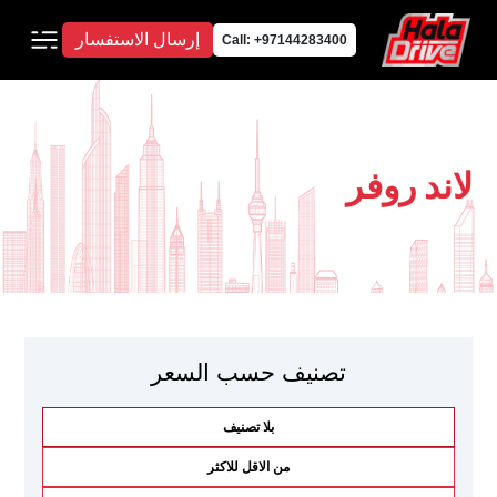
إرسال الاستفسار
Call: +97144283400
لاند روفر
تصنيف حسب السعر
بلا تصنيف
من الاقل للاكثر