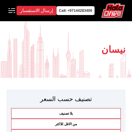
إرسال الاستفسار
Call: +97144283400
نيسان
تصنيف حسب السعر
بلا تصنيف
من الاقل للاكثر