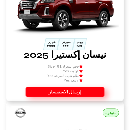
يومي
اسبوعي
شهري
2999
999
149
نيسان إكستيرا 2025
حجم المحرك Size 1.5 L
بلوتوث Yes
نظام تثبيت السرعة Yes
الأمتعة Yes
إرسال الاستفسار
متوفرة