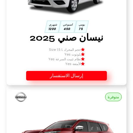
يومي
اسبوعي
شهري
1200
450
75
نيسان صني 2025
حجم المحرك Size 1.5 L
بلوتوث Yes
نظام تثبيت السرعة Yes
الأمتعة Yes
إرسال الاستفسار
متوفرة