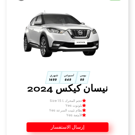
يومي
اسبوعي
شهري
1499
649
99
نيسان كيكس 2024
حجم المحرك Size 1.5 L
بلوتوث Yes
نظام تثبيت السرعة Yes
الأمتعة Yes
إرسال الاستفسار