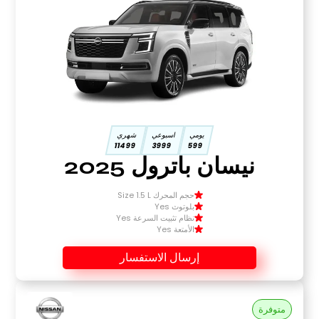
يومي
اسبوعي
شهري
11499
3999
599
نيسان باترول 2025
حجم المحرك Size 1.5 L
بلوتوث Yes
نظام تثبيت السرعة Yes
الأمتعة Yes
إرسال الاستفسار
متوفرة