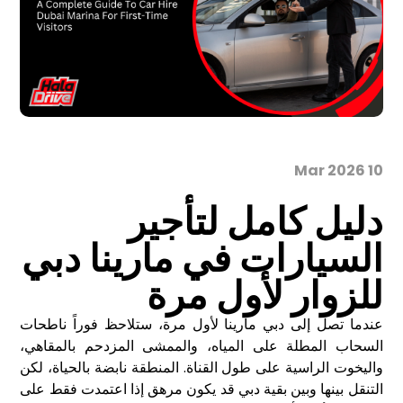
10 Mar 2026
دليل كامل لتأجير
السيارات في مارينا دبي
للزوار لأول مرة
عندما تصل إلى دبي مارينا لأول مرة، ستلاحظ فوراً ناطحات
السحاب المطلة على المياه، والممشى المزدحم بالمقاهي،
واليخوت الراسية على طول القناة. المنطقة نابضة بالحياة، لكن
التنقل بينها وبين بقية دبي قد يكون مرهق إذا اعتمدت فقط على