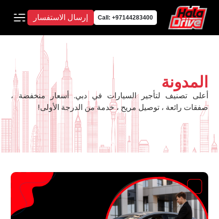
إرسال الاستفسار
Call: +97144283400
المدونة
أعلى تصنيف لتأجير السيارات في دبي. أسعار منخفضة ،
صفقات رائعة ، توصيل مريح ، خدمة من الدرجة الأولى!