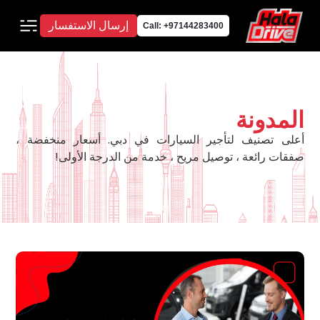
إرسال الاستفسار
Call: +97144283400
المدونة
أعلى تصنيف لتأجير السيارات في دبي. أسعار منخفضة ،
صفقات رائعة ، توصيل مريح ، خدمة من الدرجة الأولى!