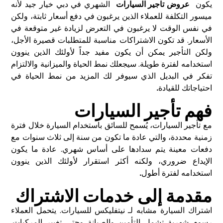
يكون
عروض تاجير السيارات
الشهري في دبي خيار جيد لأنه
ميسور التكلفة للعملاء الذين يرغبون في دفع أسعار ثابتة، ولكن
في نفس الوقت لا يرغبون في التعرض لزيادة غير متوقعة في
الأسعار. قد تكون الاشتراكات مناسبة للمتطلبات قصيرة الأجل،
ولكن التأجير يمكن أن يكون مفيد جداً لأولئك الذين ينوون
استخدامه لفترة طويلة. سيجعلك نمط الحياة والميزانية والالتزام
تفكر في البديل الذي سيوفر لك المزيد من نمط الحياة في
احتياجاتك للقيادة
.
فهم تأجير السيارات
مع تأجير السيارات، يُسمح للسائق باستخدام السيارة خلال فترة
زمنية محددة، والتي عادة ما تكون من سنة إلى ثلاث سنوات مع
دفعات معينة يتم سدادها على أساس شهري. عادة ما يكون
الإيداع ضروري، ولكنه أكثر استقرار لأولئك الذين ينوون
استخدامه لفترة أطول
.
مقدمة إلى خدمات الاشتراك
اشتراك السيارة مشابه لـ
نيتفليكس
للسيارات. يتحمل العملاء
رسوم شهرية تشمل التأمين والصيانة وحتى تغيير المركبات.