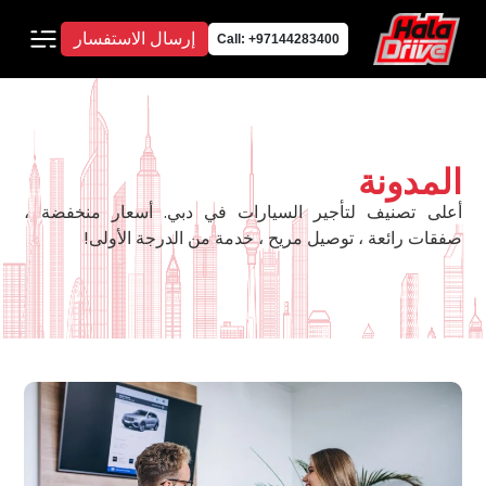
إرسال الاستفسار
Call: +97144283400
المدونة
أعلى تصنيف لتأجير السيارات في دبي. أسعار منخفضة ،
صفقات رائعة ، توصيل مريح ، خدمة من الدرجة الأولى!