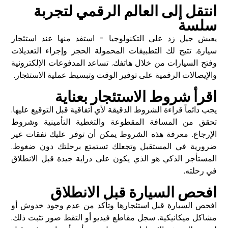
انتقل إلى العالم الرقمي لتجربة
سلسة
يعيش جيل زد على التكنولوجيا - استفد منها عند استئجار
سيارة. تتيح لك التطبيقات المحمولة الحجز وإجراء التعديلات
وفتح السيارات من خلال هاتفك. تساعد المدفوعات الإلكترونية
والإيصالات الرقمية على توفير الوقت وتبسيط عملية الاستئجار.
اقرأ شروط الاستئجار بعناية
يجب دائماً قراءة الشروط الدقيقة لأي اتفاقية قبل التوقيع عليها.
تحقق من المسافة المقطوعة والتغطية التأمينية وشروط
الإرجاع. معرفة هذه الشروط يمكن أن توفر عليك نفقات غير
ضرورية في المستقبل وتجعلك تستمتع برحلتك دون ضغوط.
المستأجر الذكي هو الذي يكون على دراية جيدة قبل الانطلاق
في رحلته.
افحص السيارة قبل الانطلاق
افحص السيارة قبل استئجارها وتأكد من عدم وجود خدوش أو
مشاكل ميكانيكية. سجل مقاطع فيديو أو التقط صور تثبت ذلك.