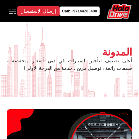
إرسال الاستفسار
Call: +97144283400
المدونة
أعلى تصنيف لتأجير السيارات في دبي. أسعار منخفضة ،
صفقات رائعة ، توصيل مريح ، خدمة من الدرجة الأولى!