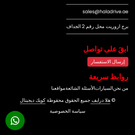
sales@haladrive.ae
برج ازوريت محل رقم 2 الجداف
ابقَ على تواصل
إرسال الاستفسار
روابط سريعة
من نحن
السيارات
الأسئلة الشائعة
مواقعنا
©
هلا درايف
جميع الحقوق محقوظة
كويك ديجيتال
سياسة الخصوصية