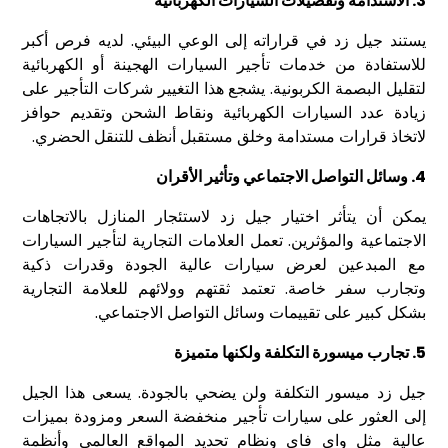
3. الاستدامة وتفضيلات السيارات الكهربائية
يستند جيل زد في قراراته إلى الوعي البيئي. لديه فرص أكبر
للاستفادة من خدمات تأجير السيارات الهجينة أو الكهربائية
لتقليل البصمة الكربونية. يشجع هذا التغيير شركات التأجير على
زيادة عدد السيارات الكهربائية ونقاط الشحن وتقديم حوافز
لاتخاذ قرارات مستدامة وخلق مستقبل أنظف للتنقل الحضري.
4. وسائل التواصل الاجتماعي وتأثير الأقران
يمكن أن يتأثر اختيار جيل زد لاستئجار المنازل بالاتجاهات
الاجتماعية والمؤثرين. تعمل العلامات التجارية لتأجير السيارات
مع المبدعين لعرض سيارات عالية الجودة وقدرات ذكية
وتجارب سفر خاصة. تعتمد ثقتهم وولائهم للعلامة التجارية
بشكل كبير على تقييمات وسائل التواصل الاجتماعي.
5. تجارب ميسورة التكلفة ولكنها متميزة
جيل زد ميسور التكلفة ولن يضحي بالجودة. يسعى هذا الجيل
إلى العثور على سيارات تأجير منخفضة السعر ومزودة بميزات
عالية مثل واي فاي ونظام تحديد المواقع العالمي وأنظمة