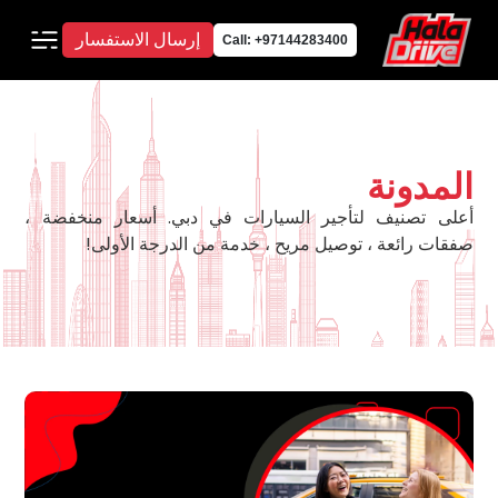
إرسال الاستفسار
Call: +97144283400
المدونة
أعلى تصنيف لتأجير السيارات في دبي. أسعار منخفضة ،
صفقات رائعة ، توصيل مريح ، خدمة من الدرجة الأولى!