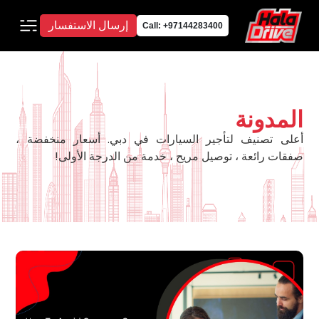
إرسال الاستفسار
Call: +97144283400
المدونة
أعلى تصنيف لتأجير السيارات في دبي. أسعار منخفضة ،
صفقات رائعة ، توصيل مريح ، خدمة من الدرجة الأولى!