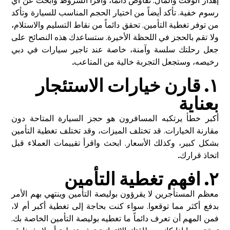
إهدار الوقت والمال. تفاوض دائماً، واقرأ الشروط وابحث عن أي
رسوم خفية. تأكد أيضاً من اختيار الحجم المناسب للسيارة وتأكد
من توفر تغطية التأمين. تحقق دائماً من نقاط التسليم والاستلام،
ولا تقم بالحجز في اللحظة الأخيرة. ستساعدك هذه النصائح على
جعل رحلتك سلسة وآمنة، خاصة عند
تاجير سيارات في دبي
رخيصه
، وستجعل التجربة خالية من المتاعب
.
١. قارن خيارات الاستئجار
بعناية
أكبر خطأ يرتكبه المسافرون هو حجز السيارة المتاحة دون
مقارنة الخيارات. قد تختلف الميزات، وقد تختلف تغطية التأمين
بشكل كبير، وكذلك الأسعار. ابحث واقرأ تقييمات العملاء قبل
اتخاذ قرارك
.
٢. افهم تغطية التأمين
معظم المستأجرين لا يقرؤون بوليصة التأمين وينتهي بهم الأمر
بدفع أكثر مما توقعوا. سواء كنت بحاجة إلى تغطية أكبر أم لا،
فمن المهم أن تعرف دائماً ما تغطيه بوليصة التأمين الخاصة بك.