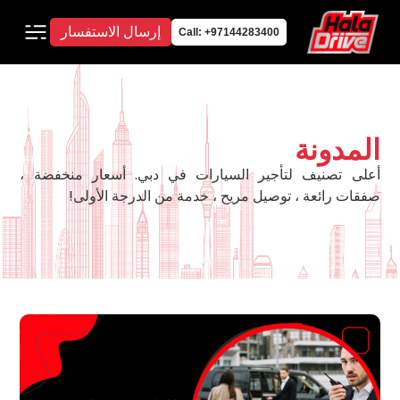
إرسال الاستفسار
Call: +97144283400
المدونة
أعلى تصنيف لتأجير السيارات في دبي. أسعار منخفضة ،
صفقات رائعة ، توصيل مريح ، خدمة من الدرجة الأولى!