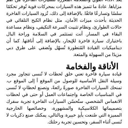
مزاياها. عادةً ما تتميز هذه السيارات بمحركات قوية تُوفر تحكمًا
سلسًا وتسارعًا فائقًا. بالإضافة إلى ذلك، تُزود السيارات الفاخرة
الحديثة بأحدث ميزات الأمان، مثل نظام الكبح التلقائي في
حالات الطوارئ، ونظام تثبيت السرعة التكيفي، ونظام مساعدة
البقاء في المسار. أنت تستثمر في السلامة وراحة البال
باختيارك سيارة فاخرة للإيجار، بالإضافة إلى أناقتها. كما أن
ديناميكيات القيادة المُتطورة تُسهّل وتُضفي على طرق دبي
مزيدًا من السهولة والمتعة.
الأناقة والفخامة
قيادة سيارة فاخرة تعني خلق لحظات لا تُنسى تتجاوز مجرد
وسيلة النقل الأساسية للوصول من الموقع أ إلى الموقع ب.
تمنحك السيارات الفاخرة صورةً رائعةً، وتصنع لحظاتٍ لا تُنسى
في المناسبات الخاصة واجتماعات العمل أو حتى في لحظات
الانغماس الشخصي. ستُحسّن السيارات الفاخرة تجربة سفرك
بتصميماتها الكلاسيكية والمشهورة، وخصائصها الخارجية
المميزة التي صُنعت بأيدٍ خبيرة. وبالتالي، يمكنك صنع ذكريات لا
تُنسى أثناء السفر، وتحسين تجربة رحلتك.