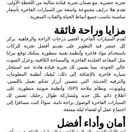
تجربة حصرية. مع ضمان تجربة قيادة مثالية من اللحظة الأولى،
تقدم هلا درايف مجموعة واسعة من السيارات الفاخرة بأسعار
مناسبة تناسب جميع أنماط الحياة والفئات السعرية.
مزايا وراحة فائقة
تُقدم السيارات الفاخرة أقصى درجات الراحة والرفاهية. يركز
كل عنصر قيد التطوير على تقديم أفضل تجربة للركاب
باستخدام مواد فاخرة وأنظمة تقنية متطورة. يمكنك توقع مزايا
مثل المقاعد الجلدية الفاخرة، والمساحة الكافية، وعزل الصوت
عالي الجودة، مما يضمن لك تجربة قيادة هادئة عند استئجار
سيارة فاخرة. بالإضافة إلى ذلك، تُبقيك أنظمة المعلومات
والترفيه الحديثة، التي تتضمن أزرار تحكم تعمل باللمس،
وبلوتوث، ونظام ملاحة GPS، وأنظمة صوتية متطورة، على
اطلاع دائم بكل جديد ومُشاركة طوال رحلتك. تضمن لك
السيارات الفاخرة الوصول براحة تامة، سواءً كنت مسافرًا إلى
اجتماع عمل أو لقضاء ليلة ممتعة.
أمان وأداء أفضل
يُعد الأداء القوي والسلامة المُعززة للسيارات الفاخرة من أهم