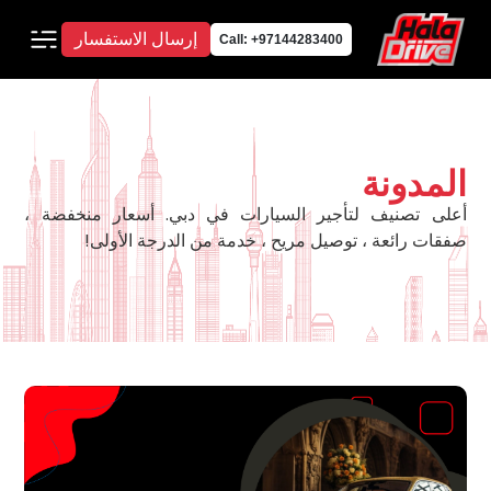
إرسال الاستفسار
Call: +97144283400
المدونة
أعلى تصنيف لتأجير السيارات في دبي. أسعار منخفضة ،
صفقات رائعة ، توصيل مريح ، خدمة من الدرجة الأولى!