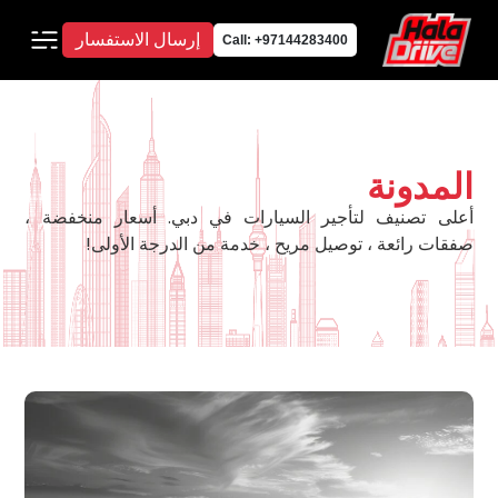
إرسال الاستفسار
Call: +97144283400
المدونة
أعلى تصنيف لتأجير السيارات في دبي. أسعار منخفضة ،
صفقات رائعة ، توصيل مريح ، خدمة من الدرجة الأولى!