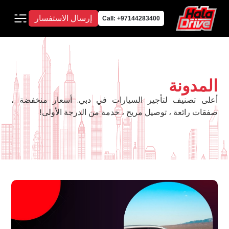
إرسال الاستفسار
Call: +97144283400
المدونة
أعلى تصنيف لتأجير السيارات في دبي. أسعار منخفضة ،
صفقات رائعة ، توصيل مريح ، خدمة من الدرجة الأولى!