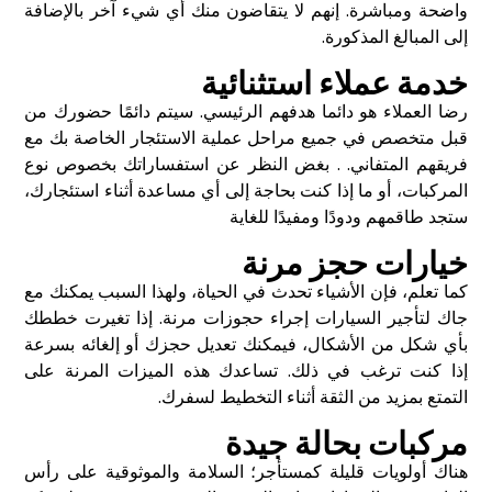
واضحة ومباشرة. إنهم لا يتقاضون منك أي شيء آخر بالإضافة
إلى المبالغ المذكورة.
خدمة عملاء استثنائية
رضا العملاء هو دائما هدفهم الرئيسي. سيتم دائمًا حضورك من
قبل متخصص في جميع مراحل عملية الاستئجار الخاصة بك مع
فريقهم المتفاني. . بغض النظر عن استفساراتك بخصوص نوع
المركبات، أو ما إذا كنت بحاجة إلى أي مساعدة أثناء استئجارك،
ستجد طاقمهم ودودًا ومفيدًا للغاية
خيارات حجز مرنة
كما تعلم، فإن الأشياء تحدث في الحياة، ولهذا السبب يمكنك مع
جاك لتأجير السيارات إجراء حجوزات مرنة. إذا تغيرت خططك
بأي شكل من الأشكال، فيمكنك تعديل حجزك أو إلغائه بسرعة
إذا كنت ترغب في ذلك. تساعدك هذه الميزات المرنة على
التمتع بمزيد من الثقة أثناء التخطيط لسفرك.
مركبات بحالة جيدة
هناك أولويات قليلة كمستأجر؛ السلامة والموثوقية على رأس