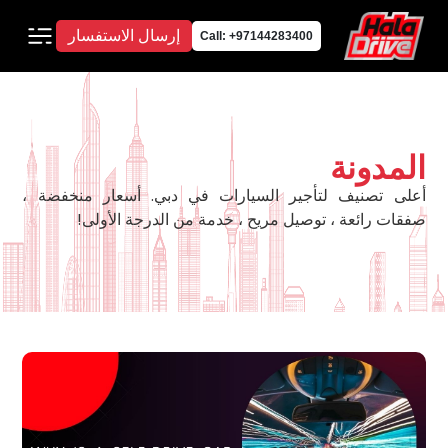
إرسال الاستفسار
Call: +97144283400
المدونة
أعلى تصنيف لتأجير السيارات في دبي. أسعار منخفضة ،
صفقات رائعة ، توصيل مريح ، خدمة من الدرجة الأولى!