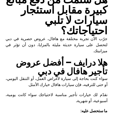
كبيرة مقابل استئجار
سيارات لا تلبي
احتياجاتك؟
جرّب الآن تجربة مختلفة مع هافال، عروض حصرية في دبي
لتحصل على سيارة حديثة مليئة بالمزايا، دون أن تؤثر في
ميزانيتك.
هلا درايف – أفضل
عروض
تأجير
هافال في دبي
سواء كنت بحاجة إلى سيارة لأغراض العمل، أو التنقل اليومي،
أو حتى للترفيه، فإن سيارات هافال خيارك الأمثل.
نقدّم لك خيارات تأجير مناسبة لاحتياجك سواء كانت يومية،
أسبوعية، أو شهرية
.
ما ستحصل عليه
: