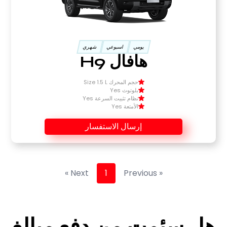
يومي
اسبوعي
شهري
هافال H9
حجم المحرك Size 1.5 L
بلوتوث Yes
نظام تثبيت السرعة Yes
الأمتعة Yes
إرسال الاستفسار
Next »
1
« Previous
هل سئمت من دفع مبالغ