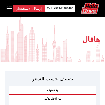
إرسال الاستفسار
Call: +97144283400
هافال
تصنيف حسب السعر
بلا تصنيف
من الاقل للاكثر