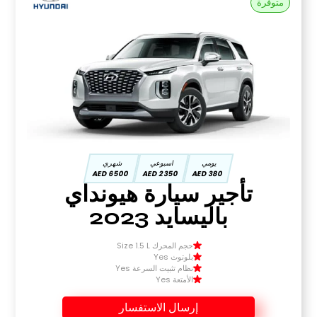
متوفرة
يومي
اسبوعي
شهري
6500 AED
2350 AED
380 AED
تأجير سيارة هيونداي
باليسايد 2023
حجم المحرك Size 1.5 L
بلوتوث Yes
نظام تثبيت السرعة Yes
الأمتعة Yes
إرسال الاستفسار