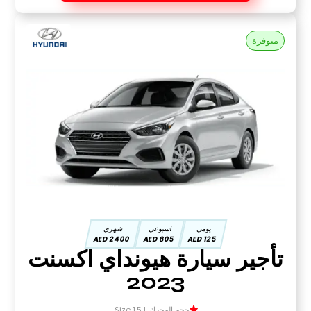
متوفرة
يومي
اسبوعي
شهري
2400 AED
805 AED
125 AED
تأجير سيارة هيونداي اكسنت
2023
حجم المحرك Size 1.5 L