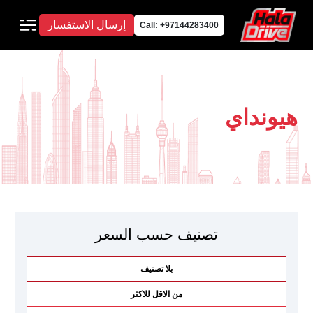
إرسال الاستفسار
Call: +97144283400
هيونداي
تصنيف حسب السعر
بلا تصنيف
من الاقل للاكثر