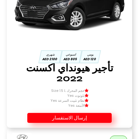
يومي
اسبوعي
شهري
2100 AED
805 AED
120 AED
تأجير هيونداي أكسنت
2022
حجم المحرك Size 1.5 L
بلوتوث Yes
نظام تثبيت السرعة Yes
الأمتعة Yes
إرسال الاستفسار