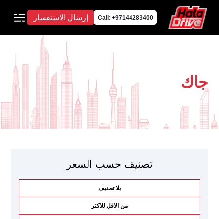
إرسال الاستفسار
Call: +97144283400
جاك
تصنيف حسب السعر
بلا تصنيف
من الاقل للاكثر