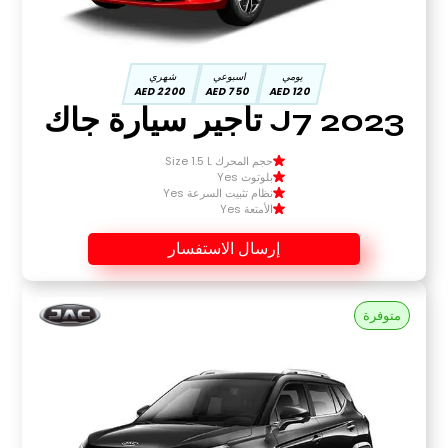
يومي
اسبوعي
شهري
2200 AED
750 AED
120 AED
2023 J7 تأجير سيارة جاك
حجم المحرك Size 1.5 L
بلوتوث Yes
نظام تثبيت السرعة Yes
الأمتعة Yes
إرسال الاستفسار
متوفرة