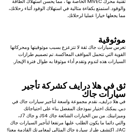
تقنية محرك MIVEC الخاصة بها ، مما يحسن استهلاك الطاقة
والوقود. استمتع بكفاءة مثالية في استهلاك الوقود أثناء رحلاتك،
مما يجعلها خيارا عمليا لرحلاتك.
موثوقية
تغرس سيارات جاك ثقة لا تتزعزع بسبب موثوقيتها ومحركاتها
القوية التي تتحمل المواقف المعاكسة. تم تصميم طرازات
السيارات هذه لتدوم وتقدم أداء موثوقا به طوال فترة الإيجار.
ثق في هلا درايف كشركة تأجير
سيارات جاك
في هلا درايف، نقدم مجموعة واسعة ل
تأجير سيارات
جاك في
دبي. يمكنك اختيار نموذجك المفضل بناء على احتياجاتك
وميزانيتك. من بين الخيارات الشائعة جاك JS4 و جاك J7،
والتي دائما ما يكون الطلب عليها مرتفعا لتأجير السيارات جاك
JAC. اكتشف طراز سيارة جاك المثالي لمغامرتك القادمة معنا!