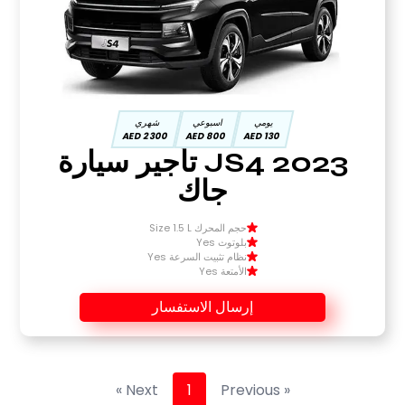
يومي
اسبوعي
شهري
2300 AED
800 AED
130 AED
2023 JS4 تأجير سيارة
جاك
حجم المحرك Size 1.5 L
بلوتوث Yes
نظام تثبيت السرعة Yes
الأمتعة Yes
إرسال الاستفسار
Next »
1
« Previous