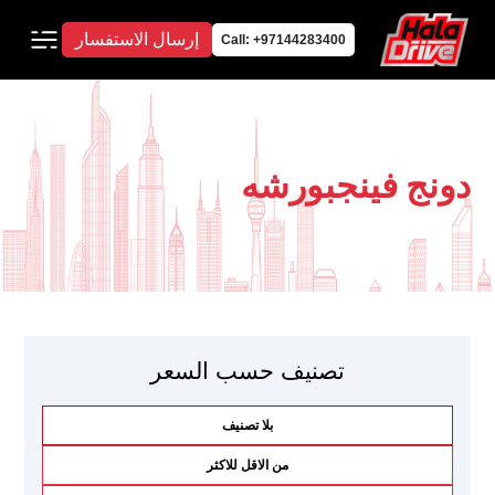
إرسال الاستفسار
Call: +97144283400
دونج فينجبورشه
تصنيف حسب السعر
بلا تصنيف
من الاقل للاكثر