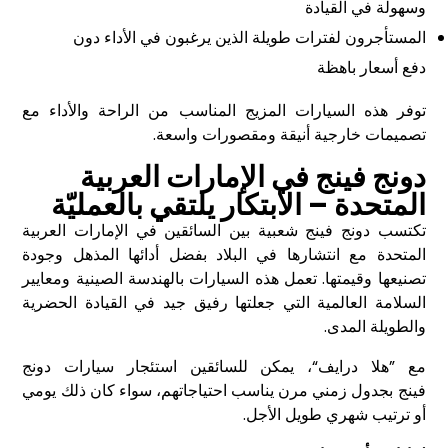
وسهولة في القيادة
المستأجرون لفترات طويلة الذين يرغبون في الأداء دون
دفع أسعار باهظة
توفر هذه السيارات المزيج المناسب من الراحة والأداء مع
تصميمات خارجية أنيقة ومقصورات واسعة
.
دونج فينج
في الإمارات العربية
المتحدة – الابتكار يلتقي بالعمليّة
تكتسب
دونج فينج
شعبية بين السائقين في الإمارات العربية
المتحدة مع انتشارها في البلاد بفضل أدائها المذهل وجودة
تصنيعها وقيمتها. تعمل هذه السيارات بالهندسة الصينية ومعايير
السلامة العالمية التي جعلتها رفيق جيد في القيادة الحضرية
والطويلة المدى
.
مع ”هلا درايف“، يمكن للسائقين استئجار سيارات
دونج
فينج
بجدول زمني مرن يناسب احتياجاتهم، سواء كان ذلك يومي
أو ترتيب شهري طويل الأجل
.