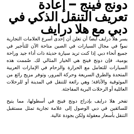
دونج فينج
– إعادة
تعريف التنقل الذكي في
دبي مع هلا درايف
يسر هلا درايف أيضا
أن تعلن أن إحدى أسرع العلامات التجارية
نموا
في مجال السيارات في الصين متاحة الآن للتأجير في
جميع أنحاء دبي. إذا كنت تريد سيارة حديثة ذات أداء جيد وراحة
يومية، فإن
دونج فينج
هي الخيار المثالي لك. صُممت هذه
السيارات للتعامل مع الحرارة والزحام في الإمارات العربية
المتحدة والطرق السريعة وحركة المرور، وتوفر مزيج رائع من
الموثوقية والأناقة؛ وهي رائعة للتنقل في المدينة أو للرحلات
العائلية أو الرحلات البرية المفاجئة
.
تفخر هلا درايف بإدراج
دونج فينج
في أسطولها، مما يتيح
للسائقين في دبي الوصول إلى علامة تجارية تمثل مستقبل
التنقل بأسعار معقولة ولكن بجودة عالية
.