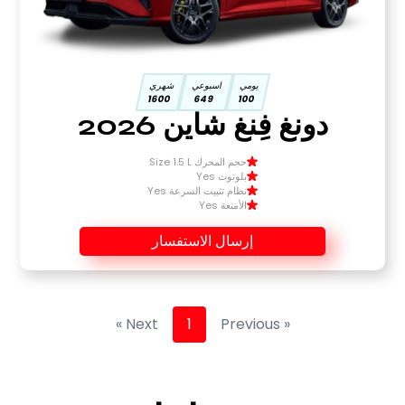
يومي
اسبوعي
شهري
1600
649
100
دونغ فِنغ شاين 2026
حجم المحرك Size 1.5 L
بلوتوث Yes
نظام تثبيت السرعة Yes
الأمتعة Yes
إرسال الاستفسار
Next »
1
« Previous