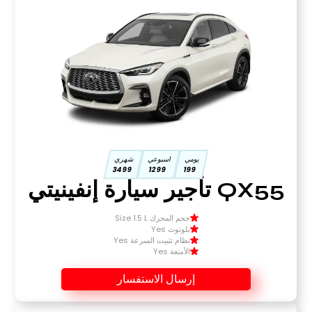
يومي
اسبوعي
شهري
3499
1299
199
QX55 تأجير سيارة إنفينيتي
حجم المحرك Size 1.5 L
بلوتوث Yes
نظام تثبيت السرعة Yes
الأمتعة Yes
إرسال الاستفسار