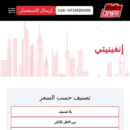
إرسال الاستفسار
Call: +97144283400
إنفينيتي
تصنيف حسب السعر
بلا تصنيف
من الاقل للاكثر