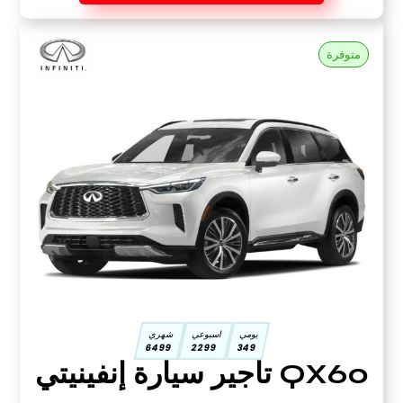
متوفرة
يومي
اسبوعي
شهري
6499
2299
349
QX60 تأجير سيارة إنفينيتي