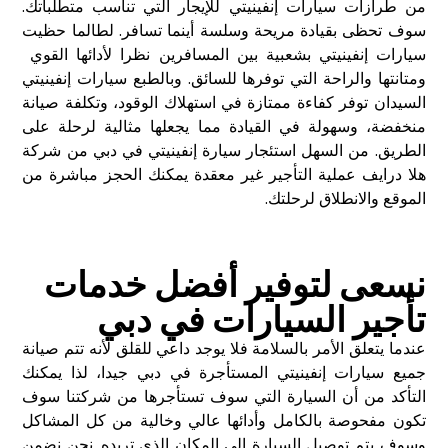
من طرازات سيارات إنفينيتي للإيجار التي تناسب متطلباتك.
سوف تحظى بقيادة مريحة وسلسة أينما تسافر. لطالما حظيت
سيارات إنفينيتي بشعبية بين المسافرين نظرا لأدائها القوي
ومتانتها والراحة التي توفرها للسائق. وبالطبع سيارات إنفينيتي
السيدان توفر كفاءة ممتازة في استهلاك الوقود، وتكلفة صيانة
منخفضة، وسهولة في القيادة مما يجعلها مثالية لرحلة على
الطريق. من السهل استئجار سيارة إنفينيتي في دبي من شركة
هلا درايف عملية التأجير غير معقدة يمكنك الحجز مباشرة من
الموقع والانطلاق لرحلتك.
نسعى لتوفير أفضل خدمات
تأجير السيارات في دبي
عندما يتعلق الأمر بالسلامة فلا يوجد داعي للقلق لأنه تتم صيانة
جميع سيارات إنفينيتي المستأجرة في دبي جيدا، لذا يمكنك
التأكد من أن السيارة التي سوف تستأجرها من شركتنا سوف
تكون مفحوصة بالكامل وأدائها عالي وخالية من كل المشاكل
وسوف يتم توصيل السيارة إلى المكان الذي تريده. نحن نضمن