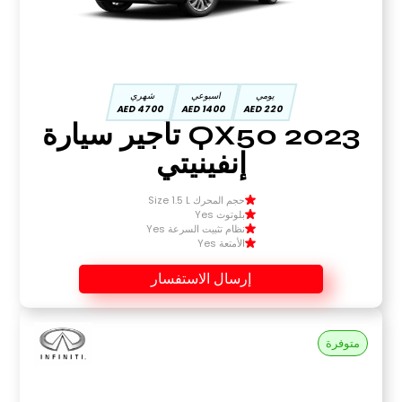
يومي
اسبوعي
شهري
4700 AED
1400 AED
220 AED
QX50 2023 تأجير سيارة
إنفينيتي
حجم المحرك Size 1.5 L
بلوتوث Yes
نظام تثبيت السرعة Yes
الأمتعة Yes
إرسال الاستفسار
متوفرة