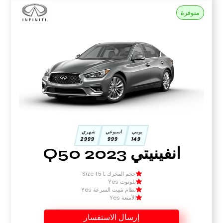
متوفرة
يومي
اسبوعي
شهري
2999
999
149
انفينيتي Q50 2023
حجم المحرك Size 1.5 L
بلوتوث Yes
نظام تثبيت السرعة Yes
الأمتعة Yes
إرسال الاستفسار