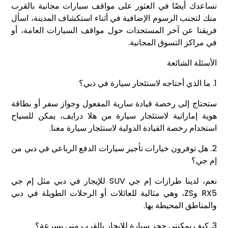
نساعدك أيضًا في العثور على مواقف سيارات مجانية بالقرب
منك لتجنب الرسوم الإضافية في أثناء استكشاف المدينة، اسأل
فريقنا عن آخر المستجدات حول مواقف السيارات العامة، أو
في مراكز التسوق المجانية.
الأسئلة الشائعة
1. ما الذي أحتاجه لاستئجار سيارة في دبي؟
ستحتاج إلى رخصة قيادة سارية المفعول وجواز سفر أو بطاقة
هوية إماراتية لاستئجار سيارة من هلا درايف، يمكن للسياح
استخدام رخصة القيادة الدولية لاستئجار سيارة معنا.
2. هل توفرون خيارات تأجير سيارات الدفع الرباعي في دبي من
إم جي؟
نعم، لدينا طرازات إم جي SUV للإيجار في دبي مثل إم جي
RX5 وZS، وهي مثالية للعائلات أو الرحلات الطويلة في دبي
والمناطق المحيطة بها.
3. كيف يمكنني حجز سيارة للإيجار بالقرب مني بسرعة؟