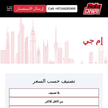
إرسال الاستفسار
Call: +97144283400
إم جي
تصنيف حسب السعر
بلا تصنيف
من الاقل للاكثر