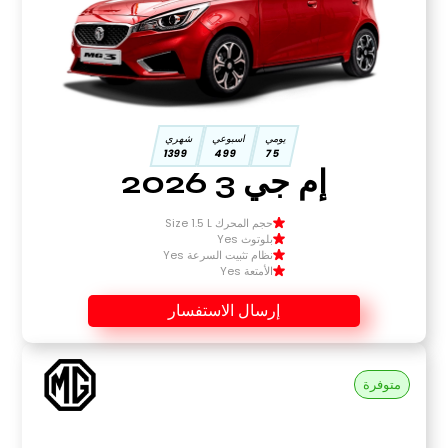
يومي
اسبوعي
شهري
1399
499
75
إم جي 3 2026
حجم المحرك Size 1.5 L
بلوتوث Yes
نظام تثبيت السرعة Yes
الأمتعة Yes
إرسال الاستفسار
متوفرة