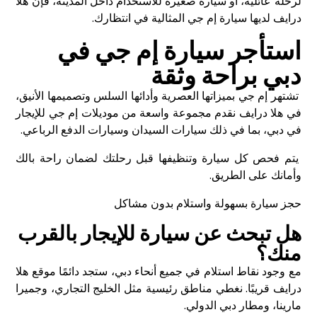
لرحلة عائلية، أو سيارة صغيرة للاستخدام داخل المدينة، فإن هلا
درايف لديها سيارة إم جي المثالية في انتظارك.
استأجر سيارة إم جي في
دبي براحة وثقة
تشتهر إم جي بميزاتها العصرية وأدائها السلس وتصميمها الأنيق،
في هلا درايف نقدم مجموعة واسعة من موديلات إم جي للإيجار
في دبي، بما في ذلك سيارات السيدان وسيارات الدفع الرباعي.
يتم فحص كل سيارة وتنظيفها قبل رحلتك لضمان راحة بالك
وأمانك على الطريق.
حجز سيارة بسهولة واستلام بدون مشاكل
هل تبحث عن سيارة للإيجار بالقرب
منك؟
مع وجود نقاط استلام في جميع أنحاء دبي، ستجد دائمًا موقع هلا
درايف قريبًا. نغطي مناطق رئيسية مثل الخليج التجاري، وجميرا
مارينا، ومطار دبي الدولي.