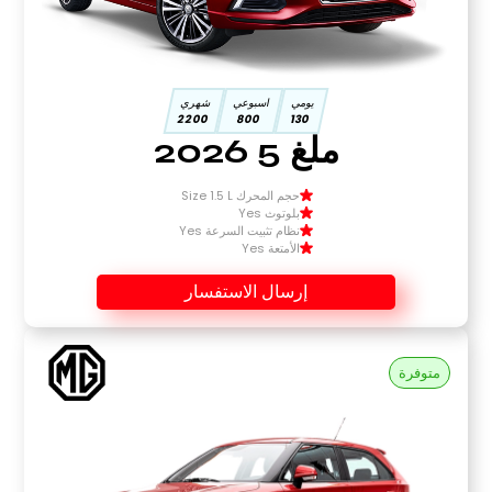
يومي
اسبوعي
شهري
2200
800
130
ملغ 5 2026
حجم المحرك Size 1.5 L
بلوتوث Yes
نظام تثبيت السرعة Yes
الأمتعة Yes
إرسال الاستفسار
متوفرة