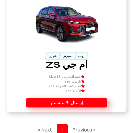
يومي
اسبوعي
شهري
ام جي ZS
حجم المحرك Size 1.5 L
بلوتوث Yes
نظام تثبيت السرعة Yes
الأمتعة Yes
إرسال الاستفسار
Next »
1
« Previous