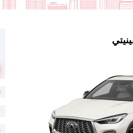
ا
م
ن