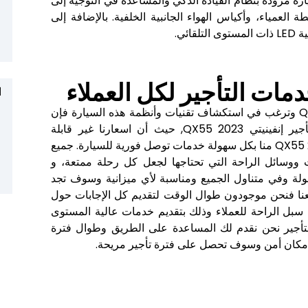
ة مزودة بنظام القيادة الذكي والمساعدة في التوجيه إلى
لعمياء، وأكياس الهواء الجانبية الخلفية. بالإضافة إلى
ائي.
ات التأجير لكل العملاء
ا
اذا كنت من عشاق سيارة إنفينيتي QX55 2023 وترغب في استكشاف تقنيات وأنظمة هذه السيارة فإن
هلا درايف توفر لك أفضل عروض وباقات تأجير إنفينيتي QX55 2023, حيث أن اسعارنا غير قابلة
للمنافسة. يمكنك استئجار سيارة إنفينيتي QX55 2023 منا بكل سهولة خدمات توصل فورية للسيارة. جميع
ووسائل الراحة التي تحتاجها لجعل كل رحلة ممتعة، و
أجير سيارة إنفينيتي QX55 2023 معقولة وفي متناول الجميع ومناسبة لأي ميزانية وسوف تجد
معنا فنحن موجودون طوال الوقت لتقديم كل الإجابات حول
سبل الراحة للعملاء وذلك بتقديم خدمات عالية المستوى
التأجير نحن نقدم لك المساعدة على الطريق وطوال فترة
ي مكان أمن وسوف تحصل على فترة تأجير مريحة.