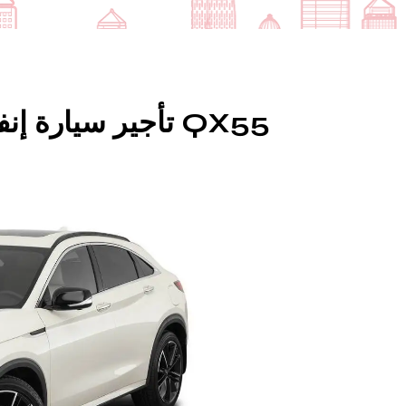
QX55 تأجير سيارة إنفينيتي