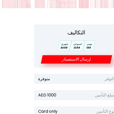
التكاليف
يومي
اسبوعي
شهري
3499
1299
199
إرسال الاستفسار
لتوفر
متوفرة
بلغ التأمين
1000 AED
وع التأمين
Card only