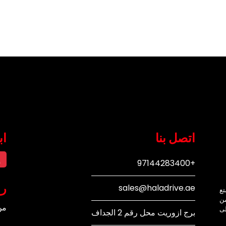
اتصل بنا
اب
إ
+97144283400
رو
sales@haladrive.ae
تع
من
من
لى
برج ازوريت محل رقم 2 الجداف