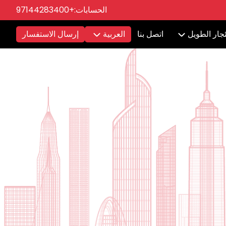
الحسابات:
+97144283400
ئجار الطويل
اتصل بنا
العربية
إرسال الاستفسار