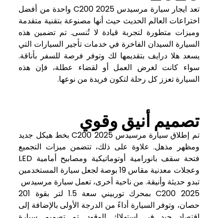
تعد ايجار سيارة مرسيدس C200 2025 واحدة من أفضل
اختراعات العالم الحديث حيث أنها مصنوعة بتقنية متقدمة
وميزات متطورة لتجربة قيادة لا تُنسى. تم تضمين هذه
السيارة السيدان الفاخرة في خدمات تأجير السيارات التي
يسعد هلا درايف بتقديمها لك وتوفر فرصة للسفر بأناقة.
سواء كانت لغرض العمل أو لقضاء عطلة، فإن هذه
السيارة تعزز كل رحلة لتكون فريدة من نوعها.
تصميم أنيق وقوي
تم إطلاق سيارة مرسيدس C200 2025 بخط هيكل جديد
ومظهر مذهل. علاوة على ذلك، تتضمن ميزات التجميع
فتحة سقف بانورامية أوتوماتيكية ومصابيح أمامية LED
وعجلات معدنية مقاس 19 بوصة لجعل سيارة المستخدمين
تبدو حديثة وأنيقة. من ناحية أخرى، تعمل سيارة مرسيدس
C200 2025 بمحرك توربيني سعة 1.5 لتر بقوة 201
حصان، وتوفر السيارة أداءً من الدرجة الأولى بالإضافة إلى
اقتصاد جيد في استهلاك الوقود. تم تصميم سيارة