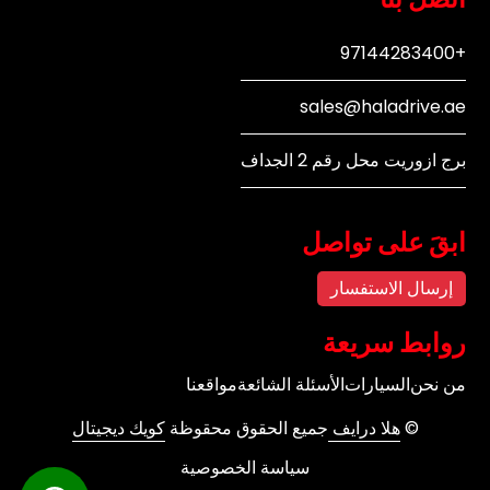
+97144283400
sales@haladrive.ae
برج ازوريت محل رقم 2 الجداف
ابقَ على تواصل
إرسال الاستفسار
روابط سريعة
من نحن
السيارات
الأسئلة الشائعة
مواقعنا
©
هلا درايف
جميع الحقوق محقوظة
كويك ديجيتال
سياسة الخصوصية