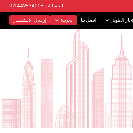
الحسابات:
+97144283400
ئجار الطويل
اتصل بنا
العربية
إرسال الاستفسار