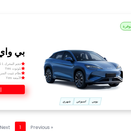
وفرة
بي واي
حجم المحرك Size 1.5 L
بلوتوث Yes
نظام تثبيت السرعة 
الأمتعة Yes
إ
يومي
اسبوعي
شهري
Next »
1
« Previous