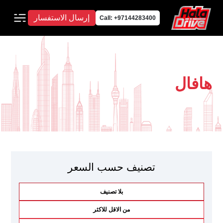
إرسال الاستفسار
Call: +97144283400
هافال
تصنيف حسب السعر
بلا تصنيف
من الاقل للاكثر