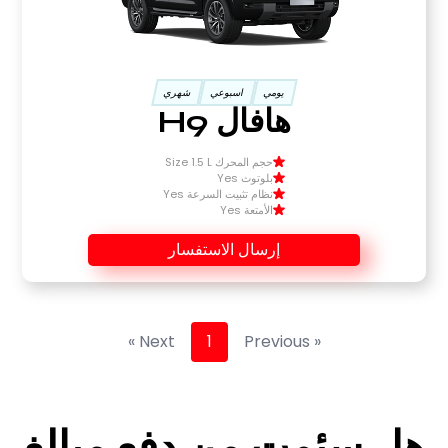
يومي
اسبوعي
شهري
هافال H9
حجم المحرك Size 1.5 L
بلوتوث Yes
نظام تثبيت السرعة Yes
الأمتعة Yes
إرسال الاستفسار
Next »
1
« Previous
هل سئمت من دفع مبالغ