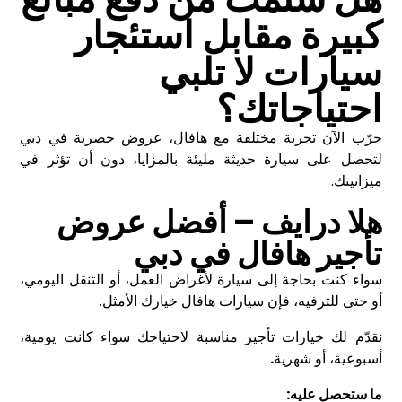
كبيرة مقابل استئجار
سيارات لا تلبي
احتياجاتك؟
جرّب الآن تجربة مختلفة مع هافال، عروض حصرية في دبي
لتحصل على سيارة حديثة مليئة بالمزايا، دون أن تؤثر في
ميزانيتك.
هلا درايف – أفضل
عروض
تأجير
هافال في دبي
سواء كنت بحاجة إلى سيارة لأغراض العمل، أو التنقل اليومي،
أو حتى للترفيه، فإن سيارات هافال خيارك الأمثل.
نقدّم لك خيارات تأجير مناسبة لاحتياجك سواء كانت يومية،
أسبوعية، أو شهرية
.
ما ستحصل عليه
: