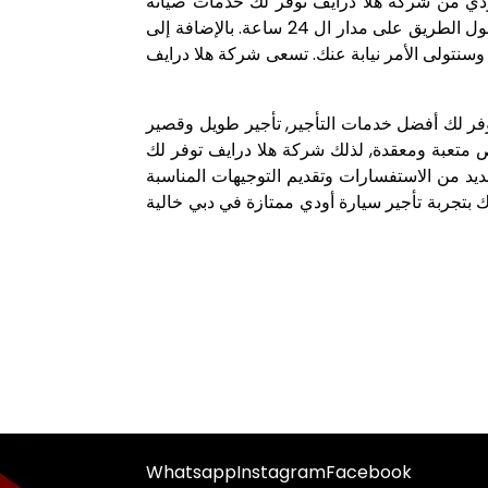
أودي من شركة هلا درايف نوفر لك خدمات صيانة
مجانية وبشكل منتظم للسيارة حتى تنعم بالراحة التامة أثناء القيادة. ليس هذا وفقط, بل نحن متواجدون لخدمتك على طول الطريق على مدار ال 24 ساعة. بالإضافة إلى
, وسنتولى الأمر نيابة عنك. تسعى شركة هلا درايف
توفر لك أفضل خدمات التأجير, تأجير طويل وقصير
تعبة ومعقدة, لذلك شركة هلا درايف توفر لك
عديد من الاستفسارات وتقديم التوجيهات المناسبة
ك بتجربة تأجير سيارة أودي ممتازة في دبي خالية
Whatsapp
Instagram
Facebook