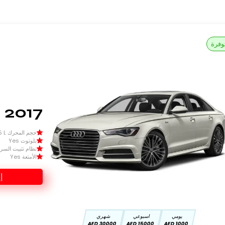
وفرة
2017 A6 تأجير أودي
حجم المحرك Size 1.5 L
بلوتوث Yes
نظام تثبيت السرعة 
الأمتعة Yes
إ
يومي
اسبوعي
شهري
30000 AED
15000 AED
1000 AED