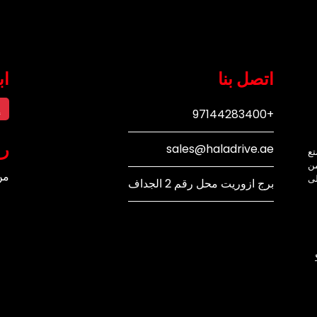
اتصل بنا
اب
إ
+97144283400
رو
sales@haladrive.ae
تع
من
من
لى
برج ازوريت محل رقم 2 الجداف