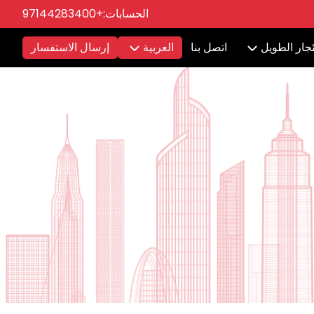
الحسابات:
+97144283400
ئجار الطويل
اتصل بنا
العربية
إرسال الاستفسار