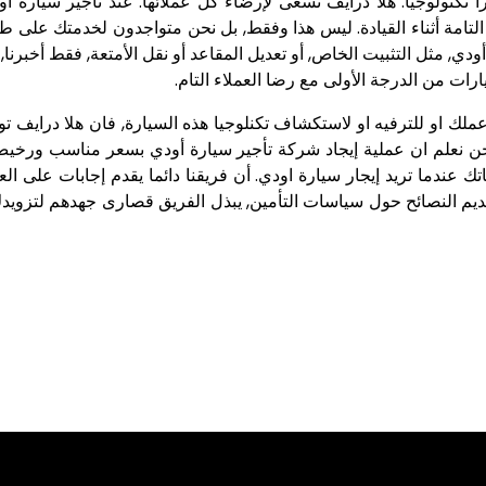
 تكنولوجيا. هلا درايف تسعى لإرضاء كل عملائها. عند تأجير سيارة 
ودي, مثل التثبيت الخاص, أو تعديل المقاعد أو نقل الأمتعة, فقط أخبرنا
رات من الدرجة الأولى مع رضا العملاء التام.
ملك او للترفيه او لاستكشاف تكنلوجيا هذه السيارة, فان هلا درايف 
ن نعلم ان عملية إيجاد
شركة تأجير سيارة أودي
بسعر مناسب ورخيص م
تك عندما تريد إيجار سيارة اودي. أن فريقنا دائما يقدم إجابات على ال
 تقديم النصائح حول سياسات التأمين, يبذل الفريق قصارى جهدهم لتزويد