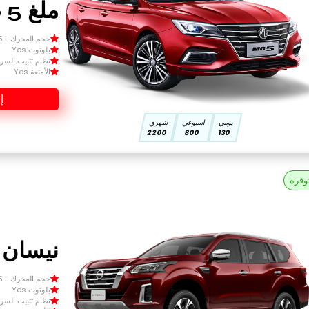
ملغ 5 2026
حجم المحرك Size 1.5 L
بلوتوث Yes
نظام تثبيت السرعة 
الأمتعة Yes
إ
يومي
اسبوعي
شهري
2200
800
130
وفرة
نيسان إك
حجم المحرك Size 1.5 L
بلوتوث Yes
نظام تثبيت السرعة 