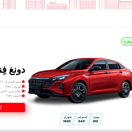
وفرة
دونغ فِنغ
حجم المحرك Size 1.5 L
بلوتوث Yes
نظام تثبيت السرعة 
الأمتعة Yes
إ
يومي
اسبوعي
شهري
1600
649
100