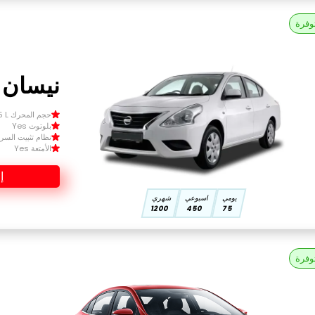
وفرة
نيسان صن
حجم المحرك Size 1.5 L
بلوتوث Yes
نظام تثبيت السرعة 
الأمتعة Yes
إ
يومي
اسبوعي
شهري
1200
450
75
وفرة