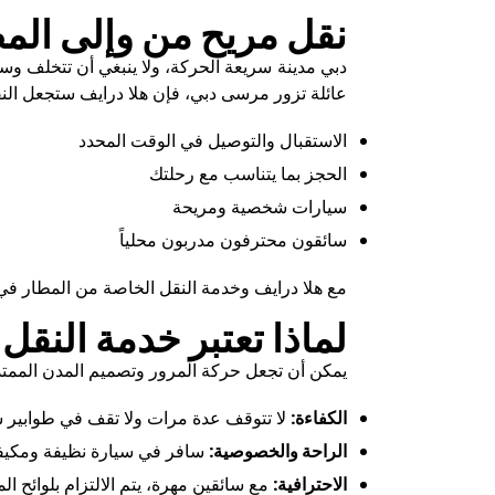
نقل مريح من وإلى الم
دبي مدينة سريعة الحركة، ولا ينبغي أن تتخلف وس
عائلة تزور مرسى دبي، فإن هلا درايف ستجعل النق
الاستقبال والتوصيل في الوقت المحدد
الحجز بما يتناسب مع رحلتك
سيارات شخصية ومريحة
سائقون محترفون مدربون محلياً
مع هلا درايف وخدمة النقل الخاصة من المطار في
لماذا تعتبر خدمة النق
يمكن أن تجعل حركة المرور وتصميم المدن الممتد
الكفاءة:
لا تتوقف عدة مرات ولا تقف في طوابير س
الراحة والخصوصية:
سافر في سيارة نظيفة ومكيفة
الاحترافية:
مع سائقين مهرة، يتم الالتزام بلوائح 