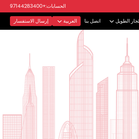
الحسابات:
+97144283400
ئجار الطويل
اتصل بنا
العربية
إرسال الاستفسار