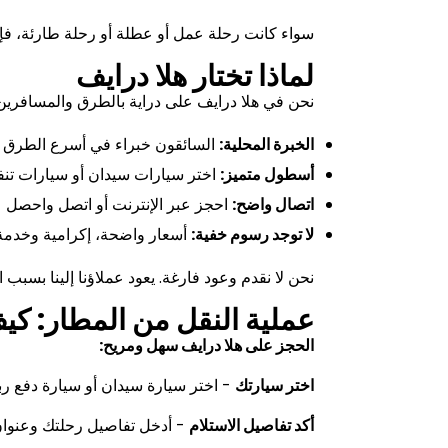
سواء كانت رحلة عمل أو عطلة أو رحلة طارئة، فإ
لماذا تختار هلا درايف
نحن في هلا درايف على دراية بالطرق والمسافرين في
الخبرة المحلية:
السائقون خبراء في أسرع الطرق لل
أسطول متميز:
اختر سيارات سيدان أو سيارات تنفي
اتصال واضح:
احجز عبر الإنترنت أو اتصل واحصل ع
لا توجد رسوم خفية:
أسعار واضحة، إكرامية وخدمة 
نحن لا نقدم وعود فارغة. يعود عملاؤنا إلينا بسبب ا
عملية النقل من المطار: كي
الحجز على
هلا درايف
سهل ومريح
:
اختر سيارتك
- اختر سيارة سيدان أو سيارة دفع ر
أكد تفاصيل الاستلام
- أدخل تفاصيل رحلتك وعنوان 