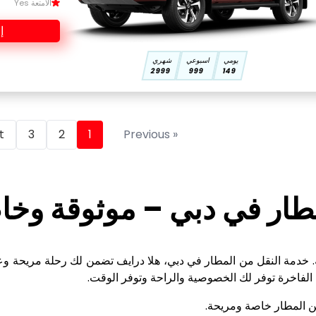
الأمتعة Yes
إ
يومي
اسبوعي
شهري
2999
999
149
 »
3
2
1
« Previous
طار في دبي – موثوقة وخا
. خدمة النقل من المطار في دبي، هلا درايف تضمن لك رحلة مريحة وعال
 الفاخرة توفر لك الخصوصية والراحة وتوفر الوقت.
من المطار خاصة ومريحة.