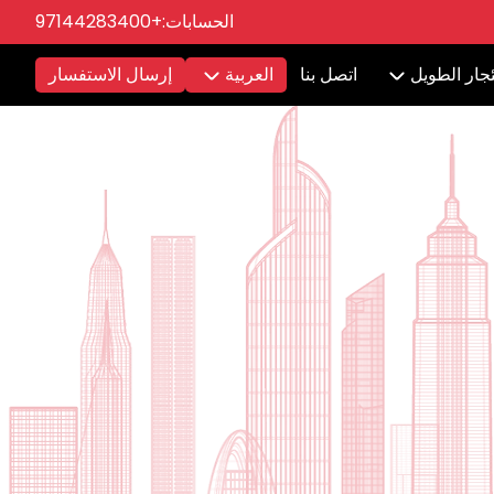
الحسابات:
+97144283400
ئجار الطويل
اتصل بنا
العربية
إرسال الاستفسار