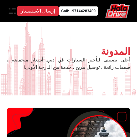
إرسال الاستفسار
Call: +97144283400
المدونة
أعلى تصنيف لتأجير السيارات في دبي. أسعار منخفضة ،
صفقات رائعة ، توصيل مريح ، خدمة من الدرجة الأولى!