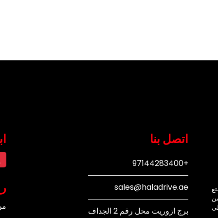
اتصل بنا
اب
إ
+97144283400
رو
sales@haladrive.ae
تع
من
من
لى
برج ازوريت محل رقم 2 الجداف