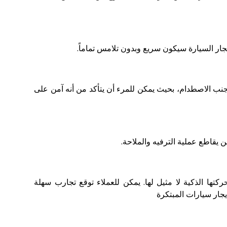
جار السيارة سيكون سريع وبدون تلامس تماماً.
ن متقدمة مثل الكاميرات بزاوية 360 درجة ونظام الكبح التلقائي وتجنب الاصطدام، بحيث يمكن للمرء أن يتأكد من أنه آمن على
 الجودة، وستكون مستويات تطورها وحركتها الذكية لا مثيل لها. يمكن للعملاء توقع تجارب سهلة
جار سيارات
المبتكرة