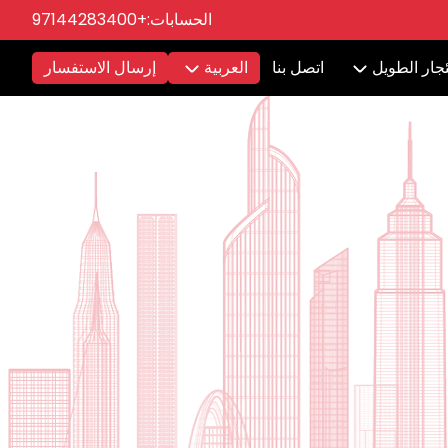
الحسابات:
+97144283400
ئجار الطويل
اتصل بنا
العربية
إرسال الاستفسار