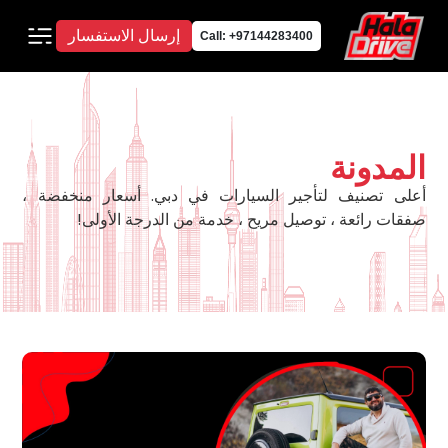
إرسال الاستفسار
Call: +97144283400
المدونة
أعلى تصنيف لتأجير السيارات في دبي. أسعار منخفضة ،
صفقات رائعة ، توصيل مريح ، خدمة من الدرجة الأولى!