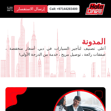
إرسال الاستفسار
Call: +97144283400
المدونة
أعلى تصنيف لتأجير السيارات في دبي. أسعار منخفضة ،
صفقات رائعة ، توصيل مريح ، خدمة من الدرجة الأولى!