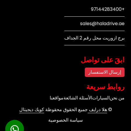
+97144283400
sales@haladrive.ae
برج ازوريت محل رقم 2 الجداف
ابقَ على تواصل
إرسال الاستفسار
روابط سريعة
من نحن
السيارات
الأسئلة الشائعة
مواقعنا
©
هلا درايف
جميع الحقوق محقوظة
كويك ديجيتال
سياسة الخصوصية