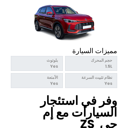
مميزات السيارة
حجم المحرك
بلوتوث
Yes
1.5L
نظام تثبيت السرعة
الأمتعة
Yes
Yes
وفر في استئجار
السيارات مع إم
جي ZS