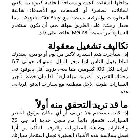
بداخلها. المقاعد ناعمة والمساحة الخلفية كبيرة بما يكفي
للعائلات الصغيرة أو التجمعات مع الأصدقاء. شاشة
المعلومات والترفيه بسيطة مع Apple CarPlay مما
يجعل رحلتك على الطريق سهلة. يجب أن يكون استئجار
السيارة أمراً بسيطاً. MG ZS تحافظ على ذلك.
تكاليف تشغيل معقولة
إذا استأجرت هذه السيارة لأكثر من يوم أو يومين، ستدرك
لماذا يقول الناس إنها توفر المال. تستهلك حوالي 6.7
لترات لكل 100 كيلومتر، مما يعني تزويد أقل بالوقود في
رحلتك القصيرة. الصيانة سهلة أيضاً، لذا فإن خطط تأجير
السيارات طويلة الأجل منطقية مع سيارات الدفع الرباعي
هذه.
ما قد تريد التحقق منه أولاً
إذا كنت تستخدم
هلا درايف
أو أي مكان موثوق لتأجير
السيارات، فتحقق دائماً من سجل خدمة ام جي ZS
والإطارات وشاشة المعلومات والترفيه للتأكد من أنها
تعمل بسلاسة. هذه الأشياء الصغيرة تجعل استئجار سيارتك