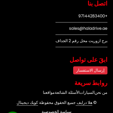
اتصل بنا
+97144283400
sales@haladrive.ae
برج ازوريت محل رقم 2 الجداف
ابقَ على تواصل
إرسال الاستفسار
روابط سريعة
من نحن
السيارات
الأسئلة الشائعة
مواقعنا
©
هلا درايف
جميع الحقوق محقوظة
كويك ديجيتال
سياسة الخصوصية