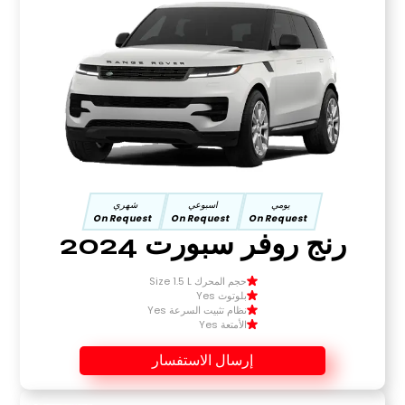
يومي
اسبوعي
شهري
On Request
On Request
On Request
رنج روفر سبورت 2024
حجم المحرك Size 1.5 L
بلوتوث Yes
نظام تثبيت السرعة Yes
الأمتعة Yes
إرسال الاستفسار