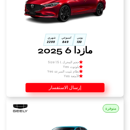
يومي
اسبوعي
شهري
2299
849
130
مازدا 6 2025
حجم المحرك Size 1.5 L
بلوتوث Yes
نظام تثبيت السرعة Yes
الأمتعة Yes
إرسال الاستفسار
متوفرة