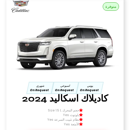
متوفرة
يومي
اسبوعي
شهري
On Request
On Request
On Request
كاديلاك اسكاليد 2024
حجم المحرك Size 1.5 L
بلوتوث Yes
نظام تثبيت السرعة Yes
الأمتعة Yes