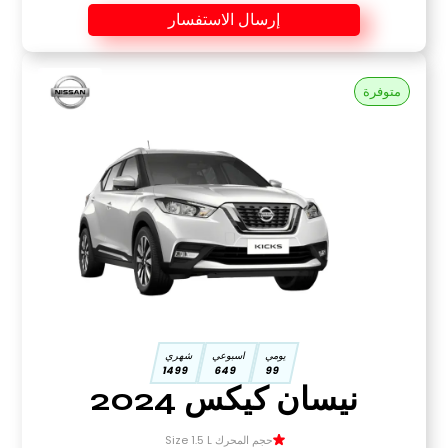
إرسال الاستفسار
متوفرة
يومي
اسبوعي
شهري
1499
649
99
نيسان كيكس 2024
حجم المحرك Size 1.5 L