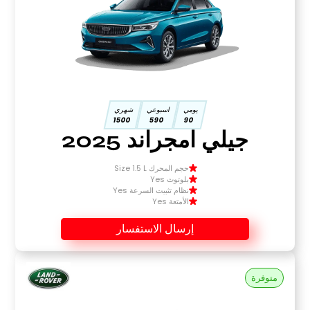
يومي
اسبوعي
شهري
1500
590
90
جيلي امجراند 2025
حجم المحرك Size 1.5 L
بلوتوث Yes
نظام تثبيت السرعة Yes
الأمتعة Yes
إرسال الاستفسار
متوفرة