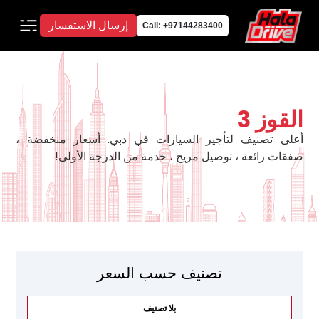
إرسال الاستفسار
Call: +97144283400
القوز 3
أعلى تصنيف لتأجير السيارات في دبي. أسعار منخفضة ،
صفقات رائعة ، توصيل مريح ، خدمة من الدرجة الأولى!
تصنيف حسب السعر
بلا تصنيف