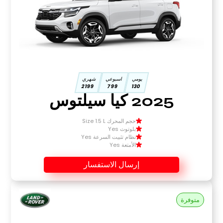
يومي
اسبوعي
شهري
2199
799
130
2025 كيا سيلتوس
حجم المحرك Size 1.5 L
بلوتوث Yes
نظام تثبيت السرعة Yes
الأمتعة Yes
إرسال الاستفسار
متوفرة