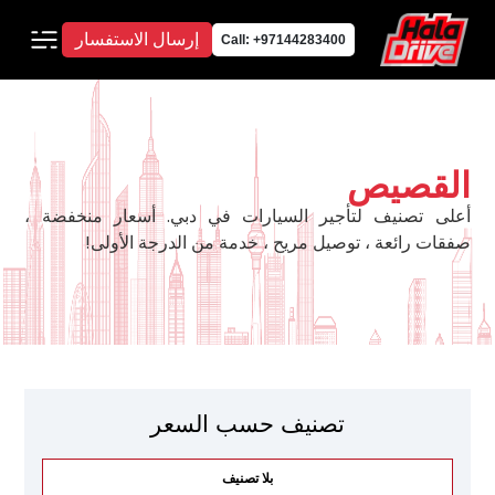
إرسال الاستفسار
Call: +97144283400
القصيص
أعلى تصنيف لتأجير السيارات في دبي. أسعار منخفضة ،
صفقات رائعة ، توصيل مريح ، خدمة من الدرجة الأولى!
تصنيف حسب السعر
بلا تصنيف