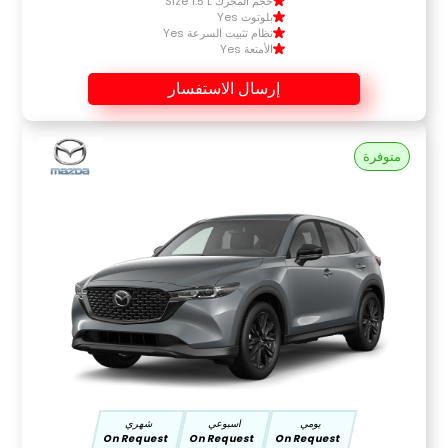
حجم المحرك Size 1.5 L
بلوتوث Yes
نظام تثبيت السرعة Yes
الأمتعة Yes
إرسال الاستفسار
متوفرة
يومي
اسبوعي
شهري
On Request
On Request
On Request