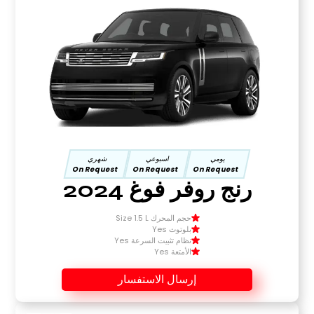
يومي
اسبوعي
شهري
On Request
On Request
On Request
رنج روفر فوغ 2024
حجم المحرك Size 1.5 L
بلوتوث Yes
نظام تثبيت السرعة Yes
الأمتعة Yes
إرسال الاستفسار