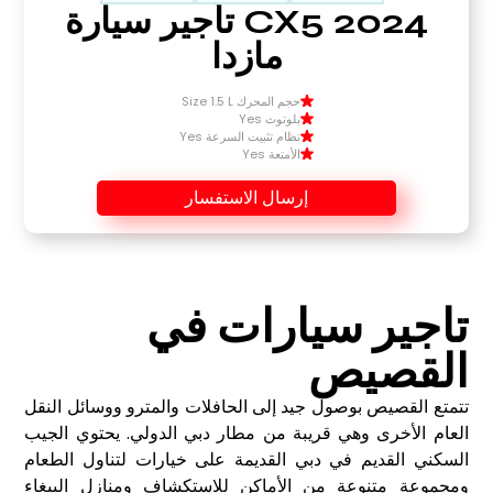
CX5 2024 تأجير سيارة
مازدا
حجم المحرك Size 1.5 L
بلوتوث Yes
نظام تثبيت السرعة Yes
الأمتعة Yes
إرسال الاستفسار
تاجير سيارات في
القصيص
تتمتع القصيص بوصول جيد إلى الحافلات والمترو ووسائل النقل
العام الأخرى وهي قريبة من مطار دبي الدولي. يحتوي الجيب
السكني القديم في دبي القديمة على خيارات لتناول الطعام
ومجموعة متنوعة من الأماكن للاستكشاف ومنازل الببغاء