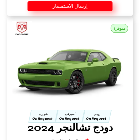
إرسال الاستفسار
متوفرة
يومي
اسبوعي
شهري
On Request
On Request
On Request
دودج تشالنجر 2024