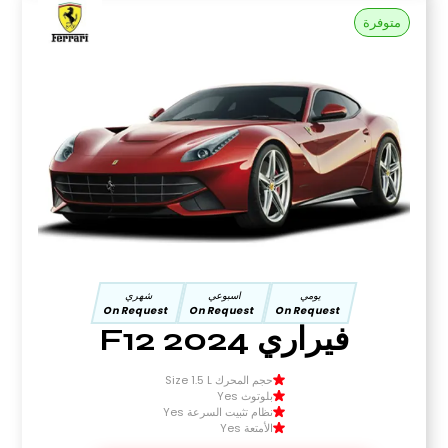
متوفرة
يومي
اسبوعي
شهري
On Request
On Request
On Request
فيراري F12 2024
حجم المحرك Size 1.5 L
بلوتوث Yes
نظام تثبيت السرعة Yes
الأمتعة Yes