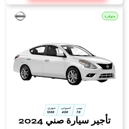
متوفرة
يومي
اسبوعي
شهري
1200
450
70
تأجير سيارة صني 2024