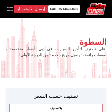
إرسال الاستفسار
Call: +97144283400
السطوة
أعلى تصنيف لتأجير السيارات في دبي. أسعار منخفضة ،
صفقات رائعة ، توصيل مريح ، خدمة من الدرجة الأولى!
تصنيف حسب السعر
بلا تصنيف