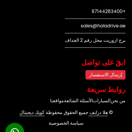
+97144283400
sales@haladrive.ae
برج ازوريت محل رقم 2 الجداف
ابقَ على تواصل
إرسال الاستفسار
روابط سريعة
من نحن
السيارات
الأسئلة الشائعة
مواقعنا
©
هلا درايف
جميع الحقوق محقوظة
كويك ديجيتال
سياسة الخصوصية