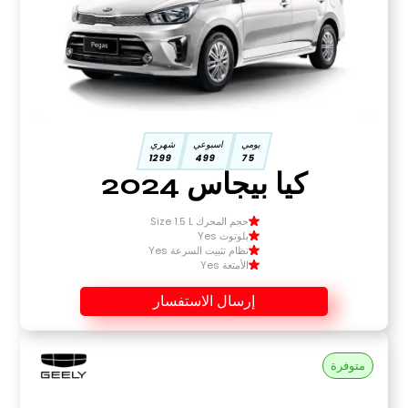
يومي
اسبوعي
شهري
1299
499
75
كيا بيجاس 2024
حجم المحرك Size 1.5 L
بلوتوث Yes
نظام تثبيت السرعة Yes
الأمتعة Yes
إرسال الاستفسار
متوفرة