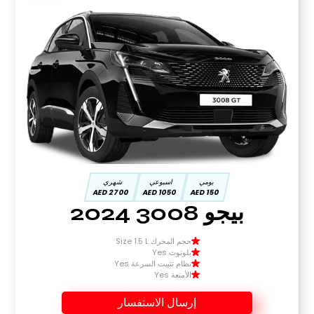
يومي
اسبوعي
شهري
2700 AED
1050 AED
150 AED
بيجو 3008 2024
حجم المحرك Size 1.5 L
بلوتوث Yes
نظام تثبيت السرعة Yes
الأمتعة Yes
إرسال الاستفسار