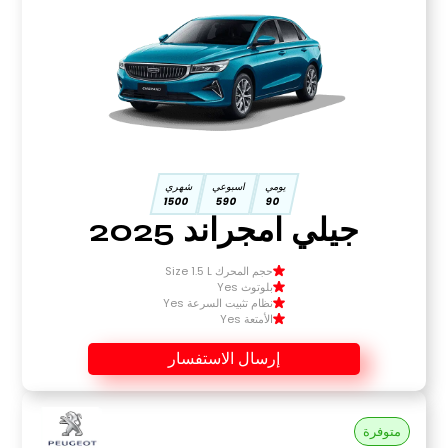
يومي
اسبوعي
شهري
1500
590
90
جيلي امجراند 2025
حجم المحرك Size 1.5 L
بلوتوث Yes
نظام تثبيت السرعة Yes
الأمتعة Yes
إرسال الاستفسار
متوفرة