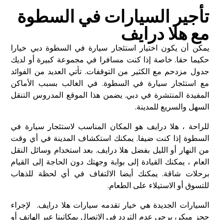
تأجير السيارات في السطوة
مع هلا درايف
يمكن أن يكون اختيار استئجار سيارة في السطوة دبي خيارا
حكيما حقا. خاصة إذا كنت مسافرا في مجموعة كبيرة أو لديك
جدول مزدحم مع الكثير من التوقفات. تأتي العديد من الفوائد
مع استئجار سيارة في السطوة. في الغالب بسبب الأماكن
المفيدة المنتشرة في دبي. يضمن هذا الموقع المدروس التنقل
السهل والسريع للمدينة.
للراحة ، هلا درايف هو المكان المناسب لاستئجار سيارة في
السطوة إذا كنت ضيفا. يمكنك استكشاف المدينة في أي وقت
من النهار أو الليل بفضل هلا درايف. بعد استخدام وسائل النقل
العام ، يمكنك القيادة إلى بوابة وجهتك دون الحاجة إلى القيام
برحلات شاقة. يمكنك أيضا الالتفاف في أي لحظة للذهاب
للتسوق أو الاستيلاء على الطعام.
السيارات الجديدة هي خيار تقدمه سيارات هلا درايف. لإجراء
حجز مبكر، يرجى عدم التردد في الاتصال بمكاتبنا عبر الهاتف أو