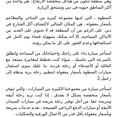
وهي منطقة تتكون من هياكل منخفضة الارتفاع ، هي واحدة من
أكثر المناطق حيوية في دبي وتستحق الزيارة.
السطوة ، التي لديها مجموعة كبيرة من المتاجر والمطاعم
بأسعار معقولة ، هي المكان المثالي لاكتشاف أكل الشارع في
دبي. على الرغم من أن المنطقة قد لا تحتوي على العديد من
الأماكن السياحية، إلا أنه يمكنك بسهولة قضاء يوم كامل في
استكشافها وعدم العثور على كل ما يمكن رؤيته.
استأجر سيارة بناء على راحتك واحتياجاتك من المساحة وانطلق
بالسرعة التي تناسبك ، سواء كنت تخطط لمغامرة ممتعة مع
العائلة أو الأصدقاء أو رحلة فردية. ما عليك سوى استئجار
سيارات السطوة بأسعار معقولة لتنظيم رحلة برية مذهلة إلى
زعبيل 2.
استأجر سيارة من مجموعتنا الكبيرة من السيارات ، والتي تتوفر
بأسعار منخفضة بشكل لا يصدق ، إذا كنت تريد رحلة أنيقة
ومريحة حقا. من أجل توفير رحلة مريحة في سيارات السيدان
الأنيقة أو سيارات الدفع الرباعي الفسيحة ، نقدم خدمات سريعة
وبأسعار معقولة بأقل قدر من الأعمال الورقية والشكليات.