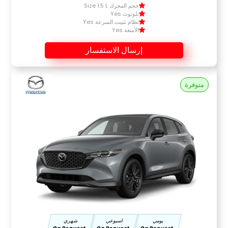
حجم المحرك Size 1.5 L
بلوتوث Yes
نظام تثبيت السرعة Yes
الأمتعة Yes
إرسال الاستفسار
متوفرة
يومي
اسبوعي
شهري