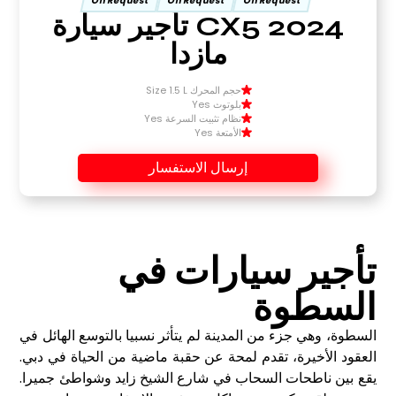
On Request
On Request
On Request
CX5 2024 تأجير سيارة
مازدا
حجم المحرك Size 1.5 L
بلوتوث Yes
نظام تثبيت السرعة Yes
الأمتعة Yes
إرسال الاستفسار
تأجير سيارات في
السطوة
السطوة، وهي جزء من المدينة لم يتأثر نسبيا بالتوسع الهائل في
العقود الأخيرة، تقدم لمحة عن حقبة ماضية من الحياة في دبي.
يقع بين ناطحات السحاب في شارع الشيخ زايد وشواطئ جميرا.