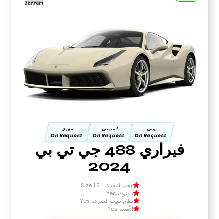
يومي
اسبوعي
شهري
On Request
On Request
On Request
فيراري 488 جي تي بي
2024
حجم المحرك Size 1.5 L
بلوتوث Yes
نظام تثبيت السرعة Yes
الأمتعة Yes