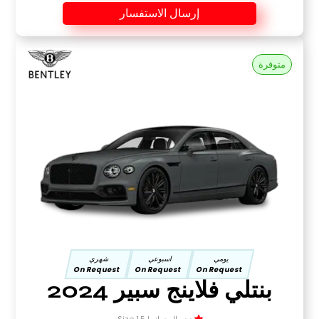
إرسال الاستفسار
متوفرة
يومي
اسبوعي
شهري
On Request
On Request
On Request
بنتلي فلاينج سبير 2024