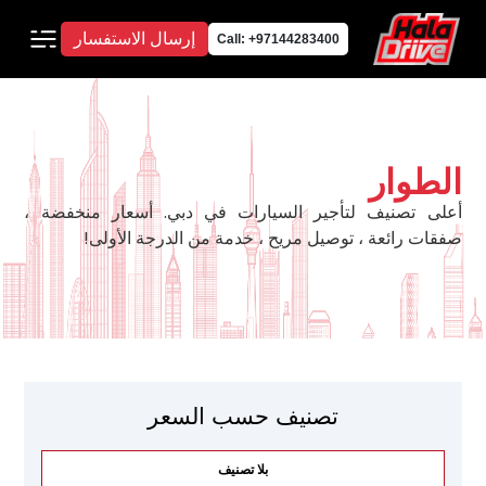
إرسال الاستفسار
Call: +97144283400
الطوار
أعلى تصنيف لتأجير السيارات في دبي. أسعار منخفضة ،
صفقات رائعة ، توصيل مريح ، خدمة من الدرجة الأولى!
تصنيف حسب السعر
بلا تصنيف