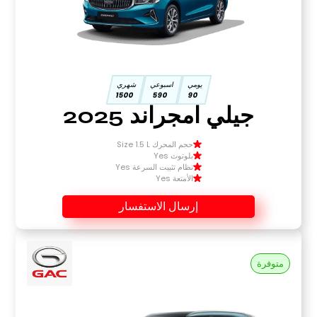
يومي
اسبوعي
شهري
1500
590
90
جيلي امجراند 2025
حجم المحرك Size 1.5 L
بلوتوث Yes
نظام تثبيت السرعة Yes
الأمتعة Yes
إرسال الاستفسار
متوفرة