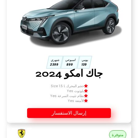
يومي
اسبوعي
شهري
2399
899
139
جاك امكو 2024
حجم المحرك Size 1.5 L
بلوتوث Yes
نظام تثبيت السرعة Yes
الأمتعة Yes
إرسال الاستفسار
متوفرة