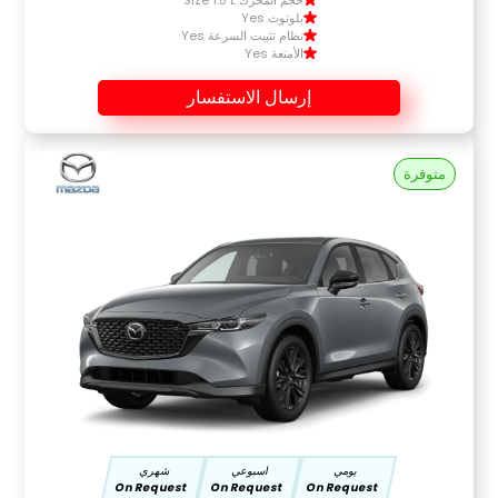
حجم المحرك Size 1.5 L
بلوتوث Yes
نظام تثبيت السرعة Yes
الأمتعة Yes
إرسال الاستفسار
متوفرة
يومي
اسبوعي
شهري
On Request
On Request
On Request