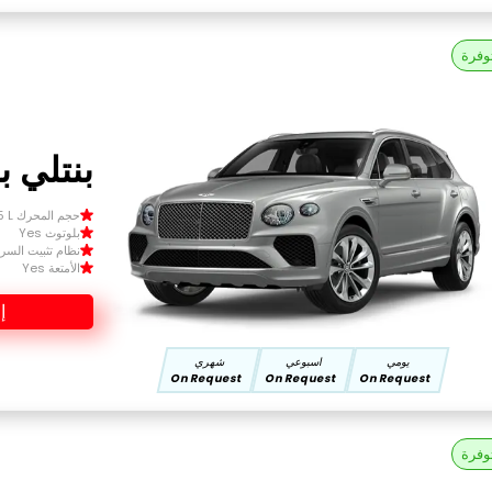
وفرة
بنتلي بنتا
حجم المحرك Size 1.5 L
بلوتوث Yes
نظام تثبيت السرعة 
الأمتعة Yes
إ
يومي
اسبوعي
شهري
On Request
On Request
On Request
وفرة