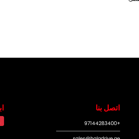
اتصل بنا
اب
إ
+97144283400
رو
sales@haladrive.ae