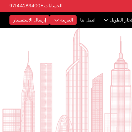
الحسابات:
+97144283400
ئجار الطويل
اتصل بنا
العربية
إرسال الاستفسار