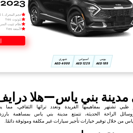
2023
حجم المحرك Size 1.5 L
بلوتوث Yes
نظام تثبيت السرعة 
الأمتعة Yes
إ
يومي
اسبوعي
شهري
4000 AED
1225 AED
185 AED
 مدينة بني ياس—هلا درايف
 تشتهر بمفاهيمها الفريدة وتعدد تراثها الثقافي، مما يجع
وسائل الراحة الحديثة، تتمتع مدينة بني ياس بمساهمة بارزة 
 ياس من خلال توفير خيارات
تأجير سيارات
غير مكلفة وموثوقة دائمًا.