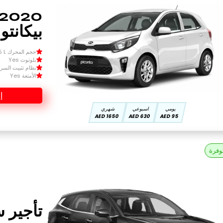
بيكانتو
حجم المحرك Size 1.5 L
بلوتوث Yes
نظام تثبيت السرعة 
الأمتعة Yes
إ
يومي
اسبوعي
شهري
1650 AED
630 AED
95 AED
وفرة
تأجير س