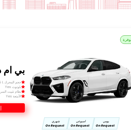
وفرة
بي ام دبل
حجم المحرك Size 1.5 L
بلوتوث Yes
نظام تثبيت السرعة 
الأمتعة Yes
إ
يومي
اسبوعي
شهري
On Request
On Request
On Request