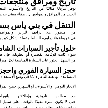
تاريخ ومرافق منتجعات 
يوفر مزيجًا مثاليًا من التاريخ والأسلوب ال
العديد من المرافق والمواقع. إن إضفاء معنى جدي
التنقل في بني ياس بسه
من منظور هلا درايف للزائر والموا
في خريطة هلا درايف، النقاط متصلة بشكل كبير بح
حلول تأجير السيارات الشام
سواء كانت للإقامة القصيرة أو الطويلة، فإن ه
من السهل العثور على السيارة المناسبة لكل ميزاني
حجز السيارة الفوري واحجز ا
المساعدة الهاتفية الدعم دائمًا في وضع الاستعداد أ
الإيجار اليومي أو الأسبوعي أو الشهري جميع المرا
مع معالمها التاريخية وإطلالاتها ال
حتى لا يكون المرء مقيدًا بالوقت، على سبيل ال
درايف وشاهد معالم
مدينة بني ياس
متى وكيفما ت