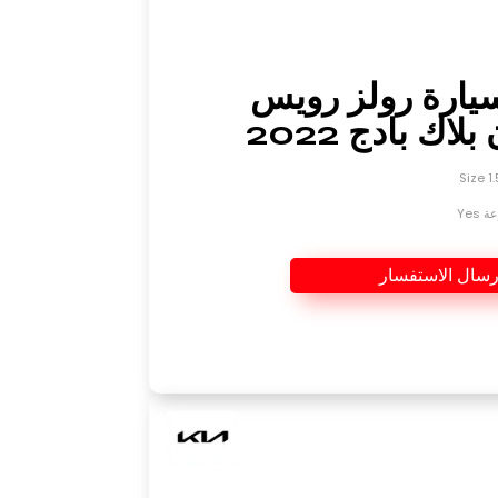
سيارة رولز رويس
لاك بادج 2022
Yes
رسال الاستفسار