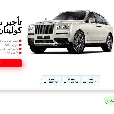
تأجير 
كولينان ب
حجم المحرك Size 1.5 L
بلوتوث Yes
نظام تثبيت السرعة 
الأمتعة Yes
إ
يومي
اسبوعي
شهري
115000 AED
26600 AED
4000 AED
وفرة