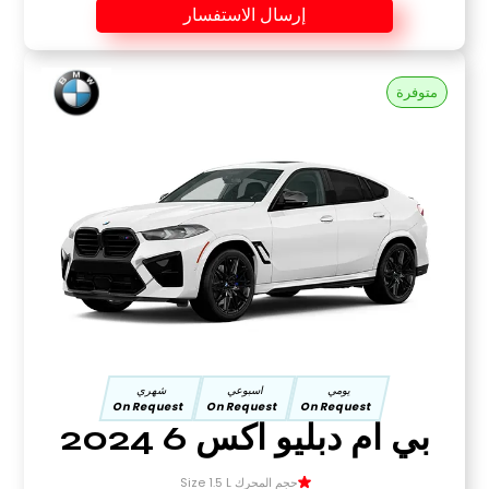
إرسال الاستفسار
متوفرة
يومي
اسبوعي
شهري
On Request
On Request
On Request
بي ام دبليو اكس 6 2024
حجم المحرك Size 1.5 L