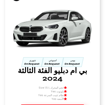
يومي
اسبوعي
شهري
On Request
On Request
On Request
بي ام دبليو الفئة الثالثة
2024
حجم المحرك Size 1.5 L
بلوتوث Yes
نظام تثبيت السرعة Yes
الأمتعة Yes