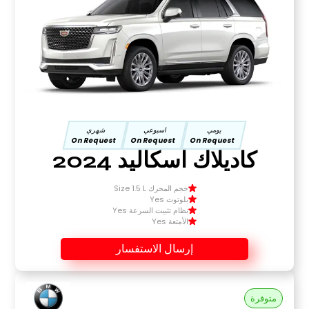
يومي
اسبوعي
شهري
On Request
On Request
On Request
كاديلاك اسكاليد 2024
حجم المحرك Size 1.5 L
بلوتوث Yes
نظام تثبيت السرعة Yes
الأمتعة Yes
إرسال الاستفسار
متوفرة