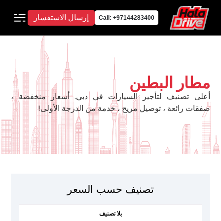
إرسال الاستفسار
Call: +97144283400
مطار البطين
أعلى تصنيف لتأجير السيارات في دبي. أسعار منخفضة ،
صفقات رائعة ، توصيل مريح ، خدمة من الدرجة الأولى!
تصنيف حسب السعر
بلا تصنيف