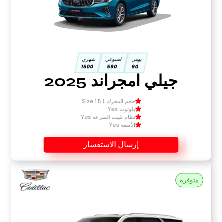
يومي
اسبوعي
شهري
1500
590
90
جيلي امجراند 2025
حجم المحرك Size 1.5 L
بلوتوث Yes
نظام تثبيت السرعة Yes
الأمتعة Yes
إرسال الاستفسار
متوفرة