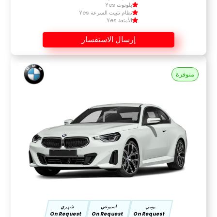
بلوتوث Yes
نظام تثبيت السرعة Yes
الأمتعة Yes
إرسال الاستفسار
متوفرة
يومي
اسبوعي
شهري
On Request
On Request
On Request