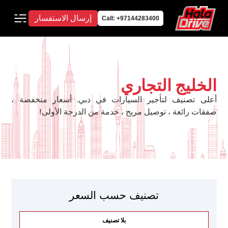
إرسال الاستفسار
Call: +97144283400
الخليج التجاري
أعلى تصنيف لتأجير السيارات في دبي. أسعار منخفضة ،
صفقات رائعة ، توصيل مريح ، خدمة من الدرجة الأولى!
تصنيف حسب السعر
بلا تصنيف