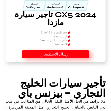
يومي
اسبوعي
شهري
On Request
On Request
On Request
CX5 2024 تأجير سيارة
مازدا
حجم المحرك Size 1.5 L
بلوتوث Yes
نظام تثبيت السرعة Yes
الأمتعة Yes
إرسال الاستفسار
تأجير سيارات الخليج
التجاري - بيزنس باي
هلا درايف هي الحل الأمثل للنقل الخالي من المتاعب في قلب
دبي النابض بالحياة ، الخليج التجاري. مثل المدينة المزدهرة ،