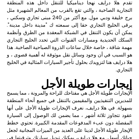
تقدم هلا درايف نهجا ديناميكيا للتنقل داخل هذه المنطقة
التجارية الصاخبة ، والتي تقع بالقرب من المعالم الشهيرة مثل
برج خليفة ودبي مول. مع أكثر من 240 مبنى تجاري وسكني ،
يرقى الخليج التجاري حقا إلى سمعته ك "مدينة داخل مدينة".
يمكن أن يكون التنقل في الشبكة المعقدة من الطرق وأنظمة
السكك الحديدية ومسارات القنوات التي تحدد الخليج التجاري
مهمة شاقة ، خاصة خلال ساعات الذروة الصباحية الصاخبة. هذا
هو السبب في أن وجود وسائل نقل موثوقة له أهمية قصوى ، و
هلا درايف هنا لتزويدك بحلول تأجير السيارات المثالية في الخليج
التجاري.
إيجارات طويلة الأجل
الإيجارات طويلة الأجل هي مفتاحك للراحة والمرونة ، مما يسمح
للمديرين التنفيذيين والمقيمين بالتنقل في جميع أنحاء المنطقة
بسهولة. في هلا درايف، نعرف الإيجارات طويلة الأجل على أنها
عقود تتجاوز ثلاثة أشهر ، مما يضمن لك الوصول إلى السيارة
المفضلة دون عبء المدفوعات المقدمة الكبيرة. تحتوي خطط
الإيجار طويلة الأجل لدينا على العديد من الميزات المجانية لجعل
حياتك أسهل. مع هلا درايف، يمكنك تبديل سيارتك وترقيتها في