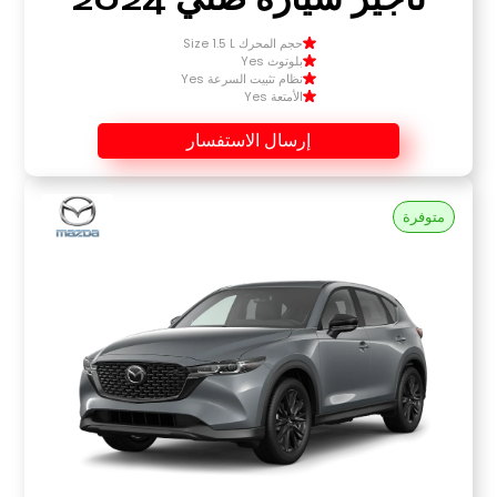
حجم المحرك Size 1.5 L
بلوتوث Yes
نظام تثبيت السرعة Yes
الأمتعة Yes
إرسال الاستفسار
متوفرة