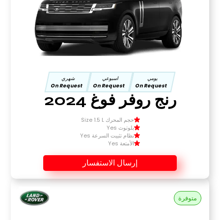
يومي
اسبوعي
شهري
On Request
On Request
On Request
رنج روفر فوغ 2024
حجم المحرك Size 1.5 L
بلوتوث Yes
نظام تثبيت السرعة Yes
الأمتعة Yes
إرسال الاستفسار
متوفرة