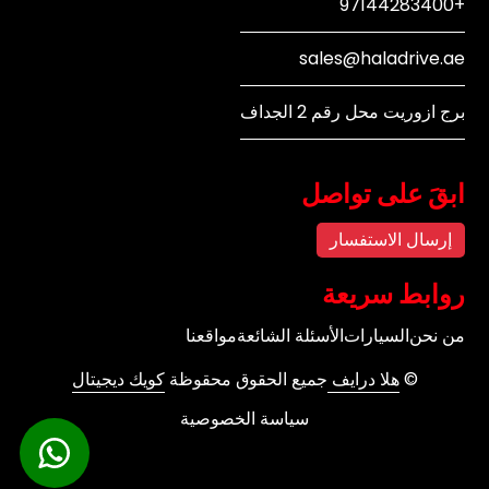
+97144283400
sales@haladrive.ae
برج ازوريت محل رقم 2 الجداف
ابقَ على تواصل
إرسال الاستفسار
روابط سريعة
من نحن
السيارات
الأسئلة الشائعة
مواقعنا
©
هلا درايف
جميع الحقوق محقوظة
كويك ديجيتال
سياسة الخصوصية