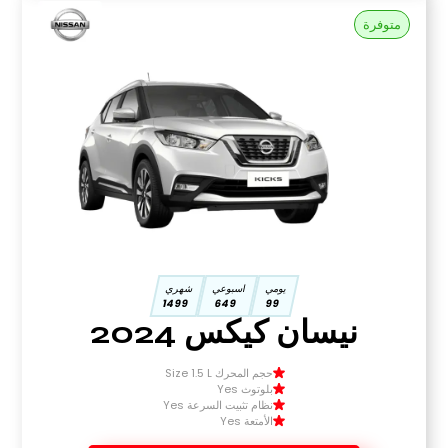
متوفرة
يومي
اسبوعي
شهري
1499
649
99
نيسان كيكس 2024
حجم المحرك Size 1.5 L
بلوتوث Yes
نظام تثبيت السرعة Yes
الأمتعة Yes