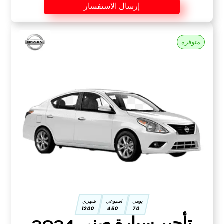
إرسال الاستفسار
متوفرة
يومي
اسبوعي
شهري
1200
450
70
تأجير سيارة صني 2024