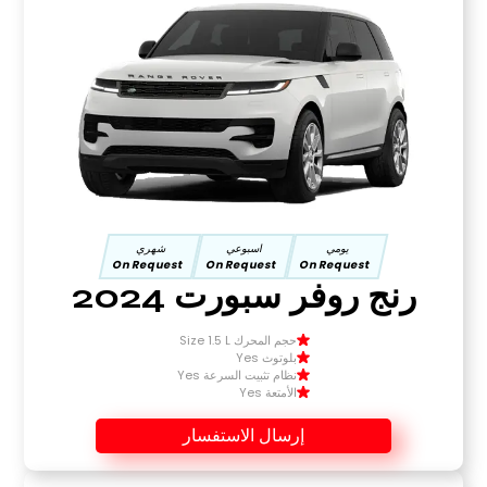
يومي
اسبوعي
شهري
On Request
On Request
On Request
رنج روفر سبورت 2024
حجم المحرك Size 1.5 L
بلوتوث Yes
نظام تثبيت السرعة Yes
الأمتعة Yes
إرسال الاستفسار