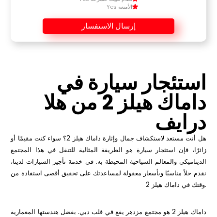
الأمتعة Yes
إرسال الاستفسار
استئجار سيارة في
داماك هيلز 2 من هلا
درايف
هل أنت مستعد لاستكشاف جمال وإثارة داماك هيلز 2؟ سواء كنت مقيمًا أو
زائرًا، فإن استئجار سيارة هو الطريقة المثالية للتنقل في هذا المجتمع
الديناميكي والمعالم السياحية المحيطة به. في خدمة
تأجير السيارات
لدينا،
نقدم حلاً مناسبًا وبأسعار معقولة لمساعدتك على تحقيق أقصى استفادة من
وقتك في داماك هيلز 2.
داماك هيلز 2 هو مجتمع مزدهر يقع في قلب دبي. بفضل هندستها المعمارية