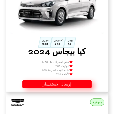
يومي
اسبوعي
شهري
1299
499
75
كيا بيجاس 2024
حجم المحرك Size 1.5 L
بلوتوث Yes
نظام تثبيت السرعة Yes
الأمتعة Yes
إرسال الاستفسار
متوفرة