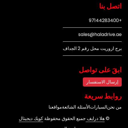
اتصل بنا
+97144283400
sales@haladrive.ae
برج ازوريت محل رقم 2 الجداف
ابقَ على تواصل
إرسال الاستفسار
روابط سريعة
من نحن
السيارات
الأسئلة الشائعة
مواقعنا
©
هلا درايف
جميع الحقوق محقوظة
كويك ديجيتال