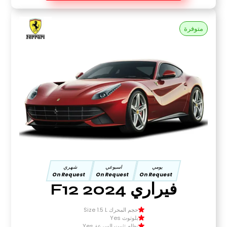
متوفرة
يومي
اسبوعي
شهري
On Request
On Request
On Request
فيراري F12 2024
حجم المحرك Size 1.5 L
بلوتوث Yes
نظام تثبيت السرعة Yes