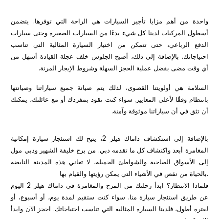
واحدة من أهم مزايا تأجير السيارات هي الراحة التي توفرها. يتضمن
أسطول المركبات لدينا كل شيء بدءًا من السيارات الصغيرة وحتى سيارات
الدفع الرباعي، حتى تتمكن من اختيار السيارة المثالية التي تناسب
احتياجاتك. بالإضافة إلى ذلك، أصبح الجلوس خلف عجلة القيادة أسهل من
أي وقت مضى بفضل عملية الحجز السهلة وشروط الإيجار المرنة.
السلامة هي أولويتنا القصوى، لذلك يتم صيانة جميع سياراتنا وصيانتها
بانتظام وفقًا لأعلى المعايير. سواء كنت تقود بمفردك أو مع عائلتك، يمكنك
أن تثق في أن سياراتنا موثوقة وآمنة.
بالإضافة إلى استكشاف داماك هيلز 2، يتيح لك استئجار سيارة إمكانية
المغامرة أبعد واكتشاف كل ما تقدمه دبي. من
برج خليفة
الشهير ودبي مول
إلى الأسواق الصاخبة والشواطئ الجميلة، لا تعاني هذه المدينة النابضة
بالحياة من نقص في الأشياء التي يمكن رؤيتها والقيام بها.
فلماذا الانتظار؟ ابدأ رحلتك من المرح والمغامرة في داماك هيلز 2 اليوم
عن طريق استئجار سيارة منا. سواء كنت ستقيم لمدة يوم، أو أسبوع، أو
لفترة أطول، فلدينا السيارة المثالية التي تناسب احتياجاتك. احجز الآن وابدأ