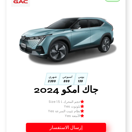
يومي
اسبوعي
شهري
2399
899
139
جاك امكو 2024
حجم المحرك Size 1.5 L
بلوتوث Yes
نظام تثبيت السرعة Yes
الأمتعة Yes
إرسال الاستفسار