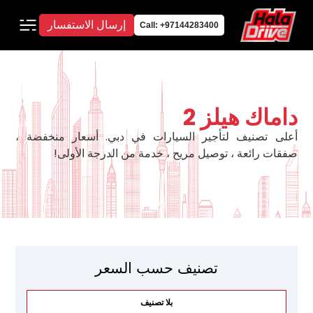
إرسال الاستفسار
Call: +97144283400
داماك هيلز 2
أعلى تصنيف لتأجير السيارات في دبي. أسعار منخفضة ،
صفقات رائعة ، توصيل مريح ، خدمة من الدرجة الأولى!
تصنيف حسب السعر
بلا تصنيف