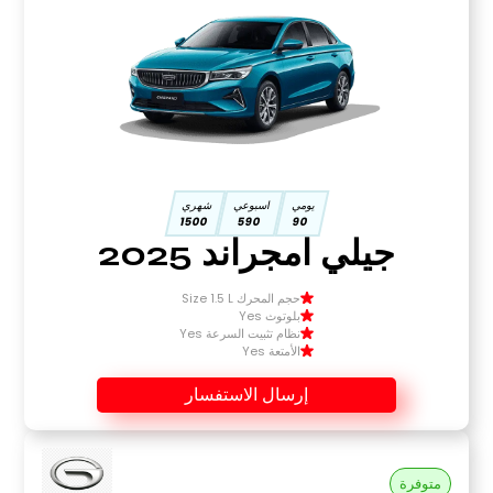
يومي
اسبوعي
شهري
1500
590
90
جيلي امجراند 2025
حجم المحرك Size 1.5 L
بلوتوث Yes
نظام تثبيت السرعة Yes
الأمتعة Yes
إرسال الاستفسار
متوفرة