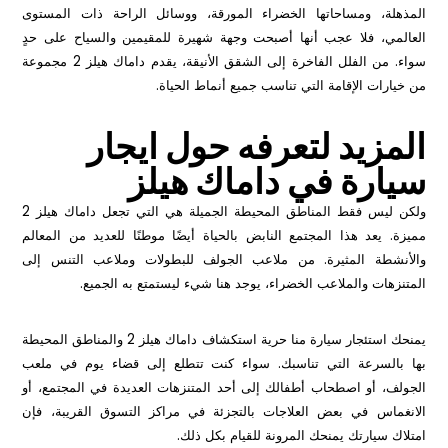
المذهلة، ومساحاتها الخضراء المورقة، ووسائل الراحة ذات المستوى
العالمي، فلا عجب أنها أصبحت وجهة شهيرة للمقيمين والسياح على حدٍ
سواء. من الفلل الفاخرة إلى الشقق الأنيقة، يقدم داماك هيلز 2 مجموعة
من خيارات الإقامة التي تناسب جميع أنماط الحياة.
المزيد لتعرفه حول ايجار
سيارة في داماك هيلز
ولكن ليس فقط المناطق المحيطة الجميلة هي التي تجعل داماك هيلز 2
مميزة. يعد هذا المجتمع النابض بالحياة أيضًا موطنًا للعديد من المعالم
والأنشطة المثيرة. من ملاعب الجولف للبطولات وملاعب التنس إلى
المتنزهات والملاعب الخضراء، يوجد هنا شيء ليستمتع به الجميع.
يمنحك استئجار سيارة منا حرية استكشاف داماك هيلز 2 والمناطق المحيطة
بها بالسرعة التي تناسبك. سواء كنت تتطلع إلى قضاء يوم في ملعب
الجولف، أو اصطحاب أطفالك إلى أحد المتنزهات العديدة في المجتمع، أو
الانغماس في بعض العلاجات بالتجزئة في مراكز التسوق القريبة، فإن
امتلاك سيارتك يمنحك المرونة للقيام بكل ذلك.