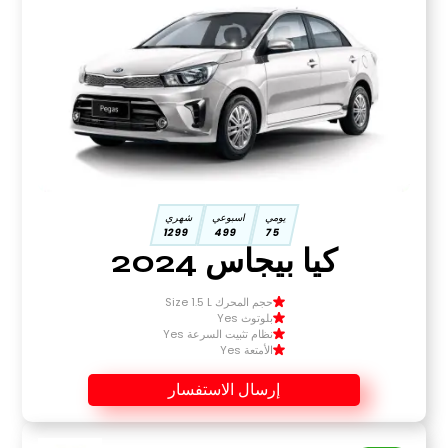
يومي
اسبوعي
شهري
1299
499
75
كيا بيجاس 2024
حجم المحرك Size 1.5 L
بلوتوث Yes
نظام تثبيت السرعة Yes
الأمتعة Yes
إرسال الاستفسار