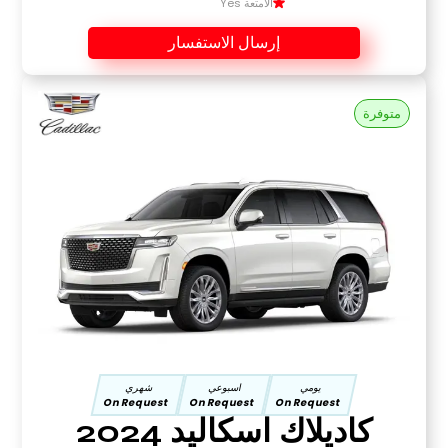
الأمتعة Yes
إرسال الاستفسار
متوفرة
يومي
اسبوعي
شهري
On Request
On Request
On Request
كاديلاك اسكاليد 2024