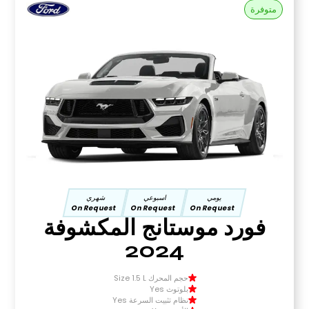
متوفرة
يومي
اسبوعي
شهري
On Request
On Request
On Request
فورد موستانج المكشوفة
2024
حجم المحرك Size 1.5 L
بلوتوث Yes
نظام تثبيت السرعة Yes