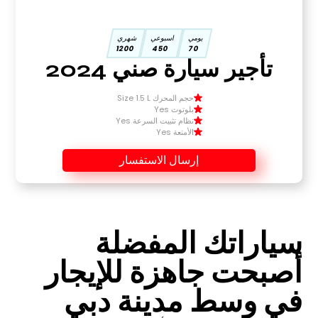
يومي
اسبوعي
شهري
1200
450
70
تأجير سيارة صني 2024
حجم المحرك Size 1.5 L
بلوتوث Yes
نظام تثبيت السرعة Yes
الأمتعة Yes
إرسال الاستفسار
سياراتك المفضلة
أصبحت جاهزة للإيجار
في وسط مدينة دبي