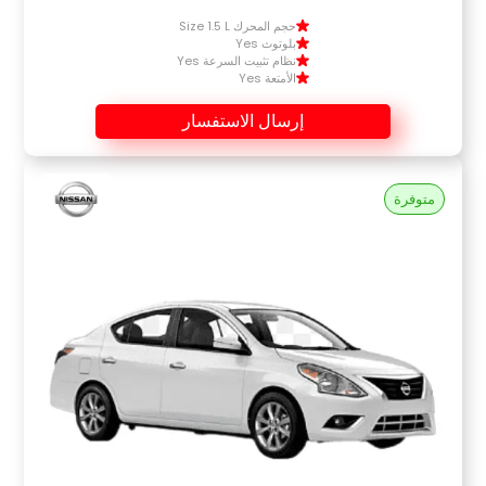
حجم المحرك Size 1.5 L
بلوتوث Yes
نظام تثبيت السرعة Yes
الأمتعة Yes
إرسال الاستفسار
متوفرة