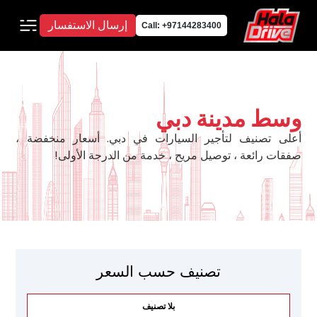
إرسال الاستفسار
Call: +97144283400
وسط مدينة دبي
أعلى تصنيف لتأجير السيارات في دبي. أسعار منخفضة ،
صفقات رائعة ، توصيل مريح ، خدمة من الدرجة الأولى!
تصنيف حسب السعر
بلا تصنيف