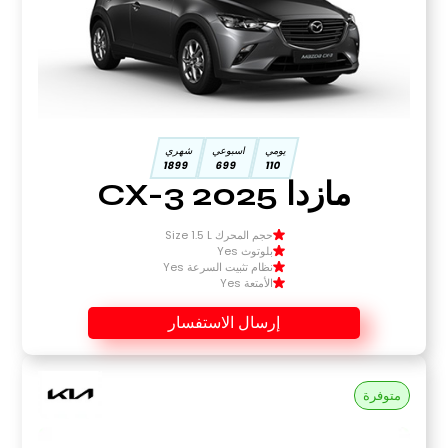
يومي
اسبوعي
شهري
1899
699
110
مازدا CX-3 2025
حجم المحرك Size 1.5 L
بلوتوث Yes
نظام تثبيت السرعة Yes
الأمتعة Yes
إرسال الاستفسار
متوفرة