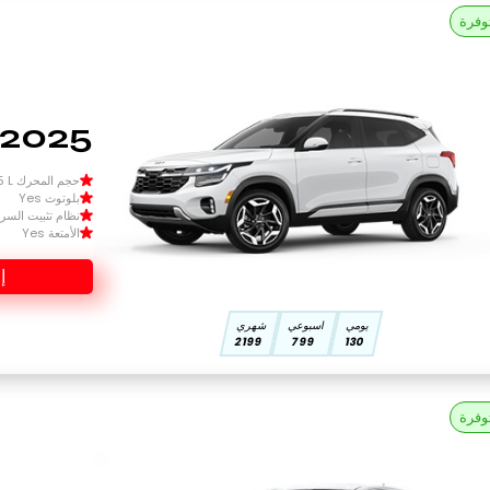
وفرة
2025 كيا سيلتوس
حجم المحرك Size 1.5 L
بلوتوث Yes
نظام تثبيت السرعة 
الأمتعة Yes
إ
يومي
اسبوعي
شهري
2199
799
130
وفرة