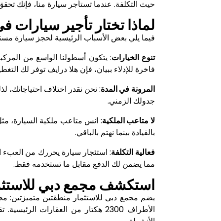
حيث التكلفة. عندما تستأجر سيارة منا، فإنك تحقق
لماذا تختار تأجير سيارات ف
فيما يلي بعض الأسباب الرئيسية لحجز سيارة مست
تنوع الخيارات
: يتكون أسطولنا الواسع من المركب
فاخرة للإدلاء ببيان، فإن هلا درايف توفر لك التغطي
المرونة في المدة
: نحن نقدر اختلاف احتياجاتك، ل
جدولك الزمني.
لا متاعب الملكية
: انس متاعب ملكية السيارة، مثل
بالقيادة بينما نهتم بالباقي.
فعالية التكلفة
: استئجار سيارة يحررك من العبء ال
مما يضمن لك الدفع مقابل ما تستخدمه فقط.
استكشف مجمع دبي للاستثما
الأطراف 2300 هكتار من العقارات ال