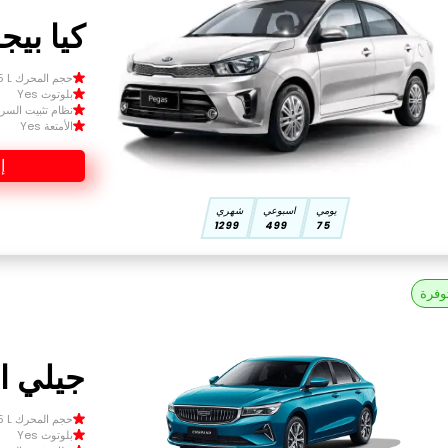
كيا بيجاس
حجم المحرك Size 1.5 L
بلوتوث Yes
نظام تثبيت السرعة 
الأمتعة Yes
إ
يومي
اسبوعي
شهري
1299
499
75
وفرة
جيلي امج
حجم المحرك Size 1.5 L
بلوتوث Yes