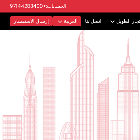
الحسابات:
+97144283400
ئجار الطويل
اتصل بنا
العربية
إرسال الاستفسار