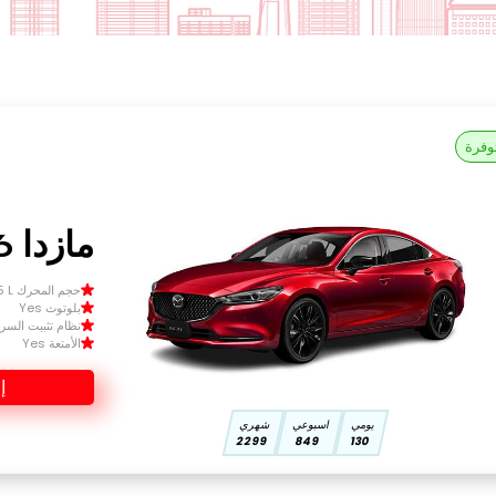
وفرة
مازدا 6 2025
حجم المحرك Size 1.5 L
بلوتوث Yes
نظام تثبيت السرعة 
الأمتعة Yes
إ
يومي
اسبوعي
شهري
2299
849
130