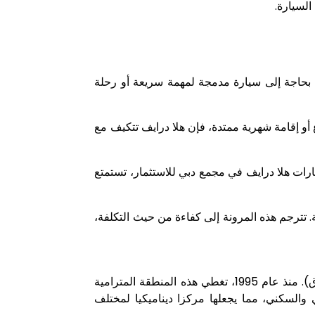
السيارة.
ت بحاجة إلى سيارة مدمجة لمهمة سريعة أو رحلة
 أو إقامة شهرية ممتدة، فإن هلا درايف تتكيف مع
ارات هلا درايف في مجمع دبي للاستثمار، تستمتع
. تترجم هذه المرونة إلى كفاءة من حيث التكلفة،
يضم مجمع دبي للاستثمار منطقتين متميزتين: مجمع دبي للاستثمار 1 (إلى الغرب) ومجمع دبي للاستثمار 2 (إلى الشرق). منذ عام 1995، تغطي هذه المنطقة المترامية
ناعي والسكني، مما يجعلها مركزا ديناميكيا لمختلف