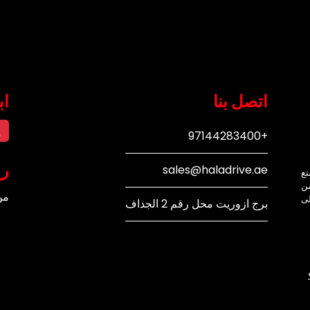
اتصل بنا
اب
إ
+97144283400
رو
sales@haladrive.ae
تع
من
من
لى
برج ازوريت محل رقم 2 الجداف