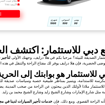
نظام تثبيت السرعة 
الأمتعة Yes
إ
يومي
اسبوعي
شهري
1500
590
90
دبي للاستثمار: اكتشف الح
ار الصديقة للبيئة؟ مرحبا بكم في هلا درايف، وجهتك الأولى
لتأجير 
الحضرية، فإن هلا درايف يوفر لك مفتاح الراحة والتنقل في هذه الم
للاستثمار هو بوابتك إلى الحرية
) هو مجمع ذو رؤية مكرسة للاستدامة، ويتميز بمناظر طبيعية خصبة وسياسات صدي
للاستثمار ملاذا لأولئك الذين يبحثون عن الراحة من صخب المدينة. 
ة مثل شارع الإمارات وشارع الشيخ زايد وشارع الشيخ محمد بن زايد.
أنه الراحة القصوى. ومع ذلك، فإن
خدمات تأجير السيارات لدينا في مج