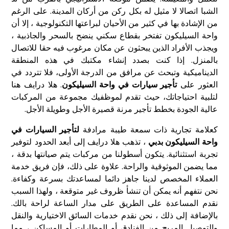
الشبا اتصالا لا مثيل له بكل ركن من أركان المدينة. على الرغم
من الإشادة بها في كثير من الأحيان لبراعتها التكنولوجية ، إلا أن
واحة السيليكون تفتخر بقطاع سكني ينضح بالسحر والجاذبية ،
ويجذب الأفراد الذين يبحثون عن مكان مرغوب فيه حقا للاتصال
بالمنزل. إذا كنت بصدد إنشاء مكتبك في هذه المنطقة
الديناميكية وتبحث عن مرافق من الدرجة الأولى، فلا تتردد في
العثور على
تأجير سيارات في واحة السيليكون
. هلا درايف هنا
لتلبية احتياجاتك، حيث تقدم لموظفيك مجموعة من المركبات
عالية الجودة بخطط تأجير مرنة قصيرة الأجل وطويلة الأجل.
كعلامة تجارية ذات سمعة طيبة مرادفة
لتأجير السيارات في
واحة السيليكون بدبي
، تذهب هلا درايف إلى أبعد الحدود لتوفير
تجربة استثنائية. يتكون أسطولنا من مركبات يتم صيانتها بدقة ،
مما يضمن الموثوقية والراحة. علاوة على ذلك، فإن فريق خدمة
العملاء المخصص لدينا جاهز دائما لمساعدتك بسرعة وكفاءة.
نحن نتفهم أنه يمكن أن تنشأ ظروف غير متوقعة ، ولهذا السبب
نقدم المساعدة على الطريق على مدار الساعة لراحة بالك.
بالإضافة إلى ذلك ، نحن نقدم خدمات السائق الاختيارية والنقل
والتوصيل المريح من الفنادق أو المطارات أو المساكن ، مما