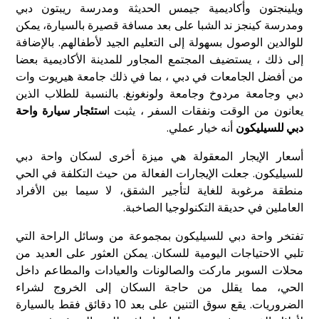
ويلينجتون وأكاديمية جيمس الحديثة ومدرسة ريبتون دبي
ومدرسة كينجز ند الشبا على بعد مسافة قصيرة بالسيارة، يمكن
للوالدين الوصول بسهولة إلى التعليم الجيد لأطفالهم. بالإضافة
إلى ذلك ، يستضيف المجتمع المجاور للمدينة الأكاديمية بعضا
من أفضل الجامعات في دبي ، بما في ذلك جامعة هيريوت وات
دبي وجامعة مردوخ وجامعة ولونغونغ. بالنسبة للطلاب الذين
يعانون من الوقت ونفقات السفر ، يثبت ا
ستئجار سيارة واحة
دبي للسيليكون
أنه خيار عملي.
أسعار الإيجار المعقولة هي ميزة أخرى لسكان واحة دبي
للسيليكون. جعلت الإيجارات الفعالة من حيث التكلفة في الحي
منطقة مرغوبة للغاية لتأجير الشقق، لا سيما بين الأفراد
العاملين في حديقة التكنولوجيا الصاخبة.
تفتخر واحة دبي للسيليكون بمجموعة من وسائل الراحة التي
تلبي الاحتياجات اليومية للسكان. يمكن العثور على العديد من
محلات السوبر ماركت والصالونات والعيادات والمطاعم داخل
الحي، مما يقلل من حاجة السكان إلى الخروج لشراء
الضروريات. يقع سوق التنين على بعد 10 دقائق فقط بالسيارة