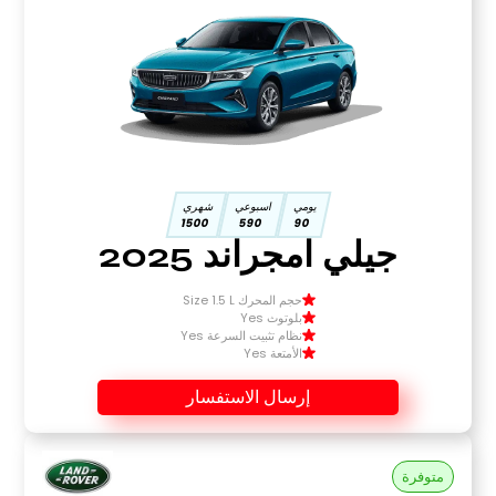
يومي
اسبوعي
شهري
1500
590
90
جيلي امجراند 2025
حجم المحرك Size 1.5 L
بلوتوث Yes
نظام تثبيت السرعة Yes
الأمتعة Yes
إرسال الاستفسار
متوفرة