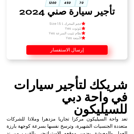
1200
450
70
تأجير سيارة صني 2024
حجم المحرك Size 1.5 L
بلوتوث Yes
نظام تثبيت السرعة Yes
الأمتعة Yes
إرسال الاستفسار
شريكك لتأجير سيارات
في واحة دبي
للسيليكون
تعد واحة السيليكون مركزا تجاريا مزدهرا وملاذا للشركات
متعددة الجنسيات الشهيرة، وترسخ نفسها بسرعة كوجهة بارزة
للعمل والمعيشة. يضمن موقعه الاستراتيجي بالقرب من ند