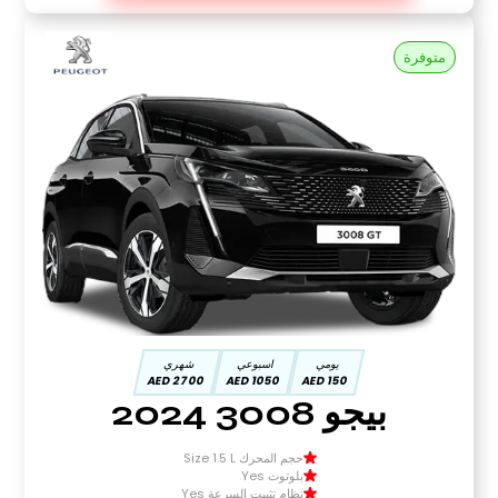
متوفرة
يومي
اسبوعي
شهري
2700 AED
1050 AED
150 AED
بيجو 3008 2024
حجم المحرك Size 1.5 L
بلوتوث Yes
نظام تثبيت السرعة Yes