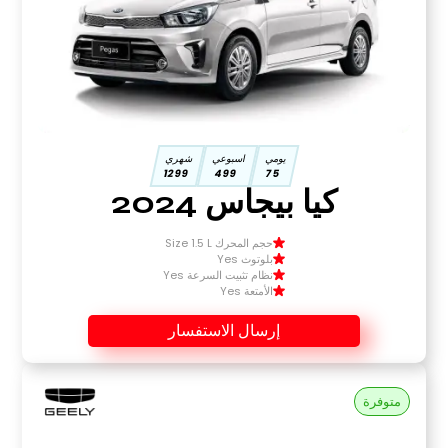
يومي
اسبوعي
شهري
1299
499
75
كيا بيجاس 2024
حجم المحرك Size 1.5 L
بلوتوث Yes
نظام تثبيت السرعة Yes
الأمتعة Yes
إرسال الاستفسار
متوفرة