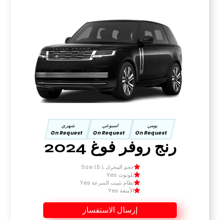
يومي
اسبوعي
شهري
On Request
On Request
On Request
رنج روفر فوغ 2024
حجم المحرك Size 1.5 L
بلوتوث Yes
نظام تثبيت السرعة Yes
الأمتعة Yes
إرسال الاستفسار