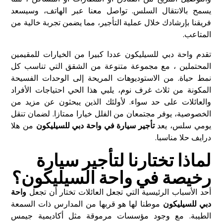
يسمح بالانتقال السلس. تواصل معنا عبر الهاتف، وسيسعد
فريقنا بإرشادك خلال عملية التأجير، مما يضمن تجربة خالية من
المتاعب.
تقدم واحة دبي للسيليكون عددا كبيرا من الخيارات للمقيمين
المحتملين ، مع مجموعة متنوعة من الشقق التي تناسب كل
نمط حياة. من الاستوديوهات المريحة إلى الوحدات الفسيحة
المكونة من ثلاث غرف نوم، يلبي هذا الحي احتياجات الأفراد
والعائلات على حد سواء. لأولئك الذين يبحثون عن مزيد من
الخصوصية، يوفر مجتمعان من الفلل خيارا ممتازا. لضمان تنقل
يومي سلس، يعد
تأجير سيارة في واحة دبي للسيليكون
من هلا
درايف حلا مناسبا.
لماذا تختارنا لتأجير سيارة
رخيصة في واحة السيليكون؟
أحد الأسباب الرئيسية التي تجعل العائلات تختار أن تجعل
واحة
دبي للسيليكون
موطنا لها هو قربها من المدارس ذات السمعة
الطيبة. مع وجود مؤسسات مرموقة مثل أكاديمية جيمس