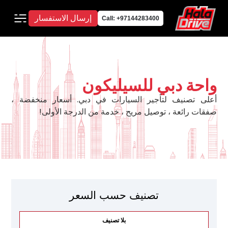
إرسال الاستفسار
Call: +97144283400
واحة دبي للسيليكون
أعلى تصنيف لتأجير السيارات في دبي. أسعار منخفضة ،
صفقات رائعة ، توصيل مريح ، خدمة من الدرجة الأولى!
تصنيف حسب السعر
بلا تصنيف