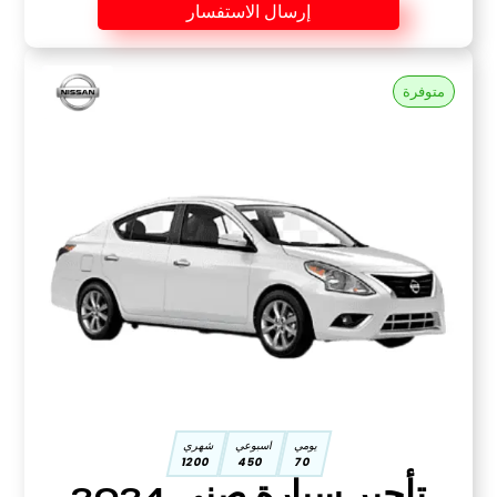
إرسال الاستفسار
متوفرة
يومي
اسبوعي
شهري
1200
450
70
تأجير سيارة صني 2024