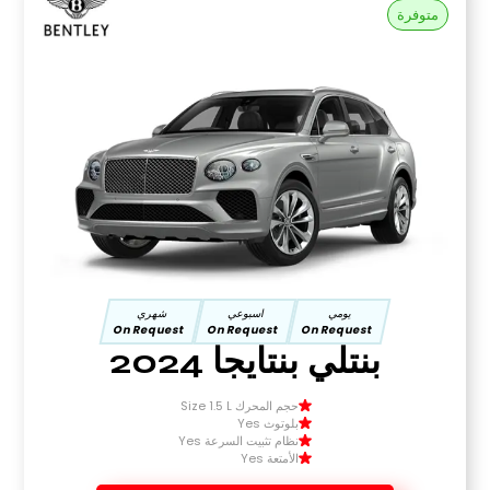
متوفرة
يومي
اسبوعي
شهري
On Request
On Request
On Request
بنتلي بنتايجا 2024
حجم المحرك Size 1.5 L
بلوتوث Yes
نظام تثبيت السرعة Yes
الأمتعة Yes