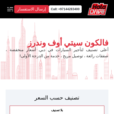
إرسال الاستفسار
Call: +97144283400
فالكون سيتي أوف وندرز
أعلى تصنيف لتأجير السيارات في دبي. أسعار منخفضة ،
صفقات رائعة ، توصيل مريح ، خدمة من الدرجة الأولى!
تصنيف حسب السعر
بلا تصنيف