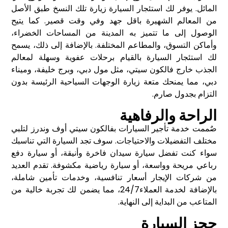
المائل. يوفر لك استئجار السيارة زيارة تلك النسخ طبق الأصل
من المعالم الشهيرة باقل جهد وفي وقت قصير. كما يتيح
الوصول إلى ما تتميز به المدينة من المساحات الخضراء،
وأماكن التسوق، والمطاعم المختلفة. بالإضافة إلى ذلك، يسمح
لك استئجار السيارة بالقيام برحلات عفوية وسهلة لمعالم
الجذب خارج فالكون سيتي، مثل مول دبي، وبرج خليفة، وميناء
دبي، مما يمنحك متعة زيارة الوجهات السياحية الرئيسة بدون
التزام بجدول صارم.
الراحة والرفاهية
صٌممت خدمة تأجير السيارات بفالكون سيتي أوف وندرز لتلبي
مختلف التفضيلات والاحتياجات. سوف تجد السيارة التي تناسبك
سواء كنت تفضل سيارة سيدان فاخرة وأنيقة، أو سيارة دفع
رباعي مريحة وواسعة، أو سيارة رياضية مكشوفة. تقدم العديد
من شركات الإيجار أسعار تنافسية، وخدمات تأمين شاملة،
بالإضافة لخدمة العملاء24/7، مما يضمن لك تجربة خالية من
المتاعب من البداية إلى النهاية.
حجز السيارة