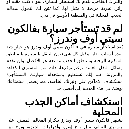
والتراث الثقافي. يقدم لك استئجار السيارة، سواء كنت مقيم أو
زائر، تجربة مريحة لا مثيل لها، كما تتيح لك التجول بمعالم
الجذب المحلية في والمنطقة الأوسع في دبي.
لم قد تستأجر سيارة بفالكون
سيتي أوف وندرز؟
يُعد استئجار سيارة في فالكون سيتي أوف وندرز هو خيار جيد
لعدة أسباب. بداية وقبل كل شيء، إن التنقل بالسيارة بالمناطق
السكنية الرحبة ومناطق الجذب واسعة هو الأفضل. ولن تقدم
وسائل النقل العامة ،رغم توفرها، ذات من المستوى الكفاءة
والمرونة. كما إنك تستطيع باستخدام سيارتك المستأجرة
استكشاف الأماكن على وتيرتك الخاصة، مما يضمن استمتاعك
بوقتك في هذه المدينة إلى أقصى حد.
استكشاف أماكن الجذب
المحلية
تشتهر فالكون سيتي أوف وندرز بتكرار المعالم المميزة على
مستوى العالم، مثل برج إيفل، وأهرامات الجيزة، وبرج بيزا