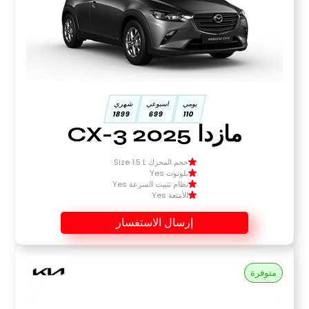
يومي
اسبوعي
شهري
1899
699
110
مازدا CX-3 2025
حجم المحرك Size 1.5 L
بلوتوث Yes
نظام تثبيت السرعة Yes
الأمتعة Yes
إرسال الاستفسار
متوفرة