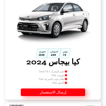
يومي
اسبوعي
شهري
1299
499
75
كيا بيجاس 2024
حجم المحرك Size 1.5 L
بلوتوث Yes
نظام تثبيت السرعة Yes
الأمتعة Yes
إرسال الاستفسار