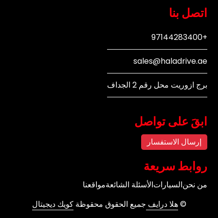
اتصل بنا
+97144283400
sales@haladrive.ae
برج ازوريت محل رقم 2 الجداف
ابقَ على تواصل
إرسال الاستفسار
روابط سريعة
من نحن
السيارات
الأسئلة الشائعة
مواقعنا
©
هلا درايف
جميع الحقوق محقوظة
كويك ديجيتال