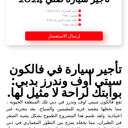
حجم المحرك Size 1.5 L
بلوتوث Yes
نظام تثبيت السرعة Yes
الأمتعة Yes
إرسال الاستفسار
تأجير سيارة في فالكون
سيتي أوف وندرز بدبي:
بوابتك لراحة لا مثيل لها.
تقع فالكون سيتي اوف وندرز في دبي تلك المنطقة الحيوية ،
مما يجعلها مقصد فريد للمقيمين والسياح، يعد بتجربة غير
اعتيادية. ولقد صُمم هذا المشروع الطموح بشكل يشبه الصقر
في الطيران، مما يجعله يمزح بين التطور المعماري في دبي