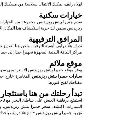
لهلا درايف، يمكنك الانتقال بسلاسة من مسكنك إلى
خيارات سكنية
تقدم جميرا بيتش ريزيدنس مجموعة من الخيارات ال
ريزيدنس يضمن لك حرية استكشاف هذا المكان الآسر
المرافق الترفيهية
تدرك هلا درايف أهمية الترفيه، ونحن هنا لتعزيز ت
مراكز اللياقة البدنية المجهزة تجهيزا جيدا إلى ح
موقع ملائم
يوفر موقع جميرا بيتش ريزيدنس الاستراتيجي سهول
سيارات جميرا بيتش ريزيدنس
المغامرة خارج حدو
مفتاحك لفتح كنوزها.
تبدأ رحلتك من هنا باستئجا
استمتع برفاهية العيش على شاطئ البحر مع
تأج
السيارات. اكتشف سحر جميرا بيتش ريزيدنس، واس
تجربة جميرا بيتش ريزيدنس - دع هلا درايف يأخذك