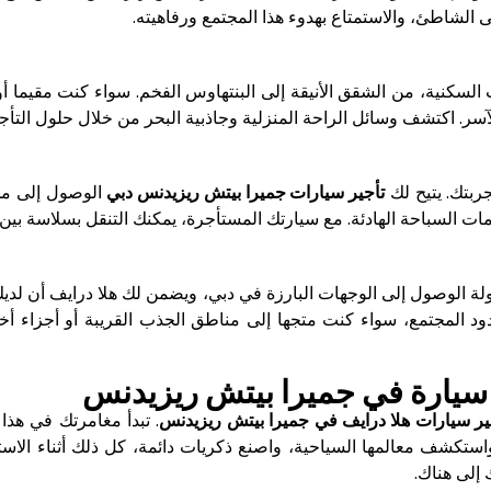
 الشاطئ، والاستمتاع بهدوء هذا المجتمع ورفاهيته.
سكنية، من الشقق الأنيقة إلى البنتهاوس الفخم. سواء كنت مقيما أو ز
. اكتشف وسائل الراحة المنزلية وجاذبية البحر من خلال حلول التأجير
جربتك. يتيح لك
تأجير سيارات جميرا بيتش ريزيدنس دبي
الوصول إلى مجم
مامات السباحة الهادئة. مع سيارتك المستأجرة، يمكنك التنقل بسلاسة بي
ة الوصول إلى الوجهات البارزة في دبي، ويضمن لك هلا درايف أن لديك
د المجتمع، سواء كنت متجها إلى مناطق الجذب القريبة أو أجزاء أخ
ر سيارة في جميرا بيتش ريزيدنس
ير سيارات هلا درايف في جميرا بيتش ريزيدنس
. تبدأ مغامرتك في هذا 
تكشف معالمها السياحية، واصنع ذكريات دائمة، كل ذلك أثناء الاست
 إلى هناك.