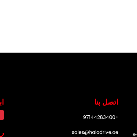
اتصل بنا
اب
إ
+97144283400
رو
sales@haladrive.ae
تع