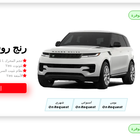
وفرة
رنج روف
حجم المحرك Size 1.5 L
بلوتوث Yes
نظام تثبيت السرعة 
الأمتعة Yes
إ
يومي
اسبوعي
شهري
On Request
On Request
On Request
وفرة