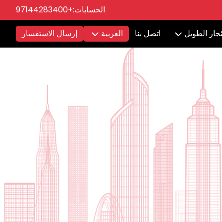
الحسابات:
+97144283400
ئجار الطويل
اتصل بنا
العربية
إرسال الاستفسار