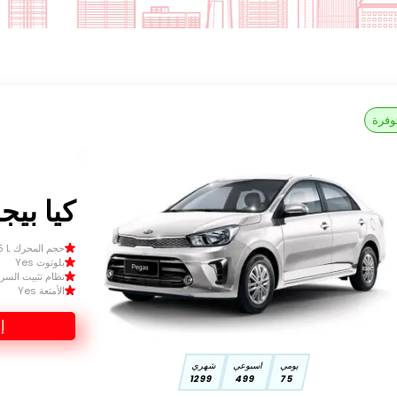
وفرة
كيا بيجاس
حجم المحرك Size 1.5 L
بلوتوث Yes
نظام تثبيت السرعة 
الأمتعة Yes
إ
يومي
اسبوعي
شهري
1299
499
75