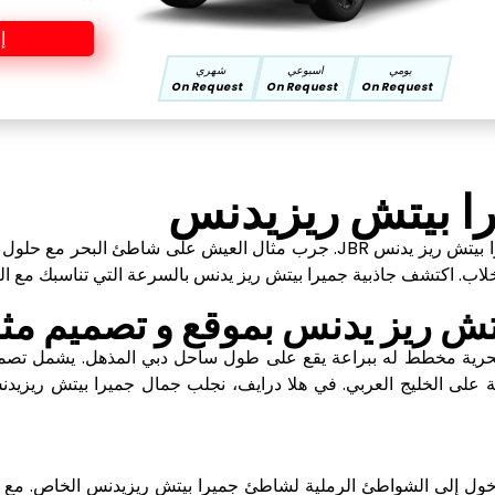
إ
يومي
اسبوعي
شهري
On Request
On Request
On Request
را بيتش ريزيدنس
لعيش على شاطئ البحر مع حلول
ب. اكتشف جاذبية جميرا بيتش ريز يدنس بالسرعة التي تناسبك مع الراح
تش ريز يدنس بموقع و تصميم مثا
لبحرية مخطط له ببراعة يقع على طول ساحل دبي المذهل. يشمل ت
ابة على الخليج العربي. في هلا درايف، نجلب جمال جميرا بيتش ريزيد
لدخول إلى الشواطئ الرملية لشاطئ جميرا بيتش ريزيدنس الخاص. مع