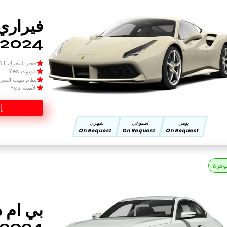
2024
حجم المحرك Size 1.5 L
بلوتوث Yes
نظام تثبيت السرعة 
الأمتعة Yes
إ
يومي
اسبوعي
شهري
On Request
On Request
On Request
وفرة
بي ام د
2024