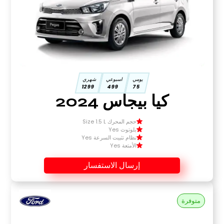
يومي
اسبوعي
شهري
1299
499
75
كيا بيجاس 2024
حجم المحرك Size 1.5 L
بلوتوث Yes
نظام تثبيت السرعة Yes
الأمتعة Yes
إرسال الاستفسار
متوفرة