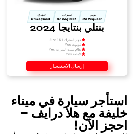
يومي
اسبوعي
شهري
On Request
On Request
On Request
بنتلي بنتايجا 2024
حجم المحرك Size 1.5 L
بلوتوث Yes
نظام تثبيت السرعة Yes
الأمتعة Yes
إرسال الاستفسار
استأجر سيارة في ميناء
خليفة مع هلا درايف –
احجز الآن!