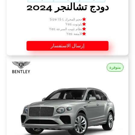
دودج تشالنجر 2024
حجم المحرك Size 1.5 L
بلوتوث Yes
نظام تثبيت السرعة Yes
الأمتعة Yes
إرسال الاستفسار
متوفرة