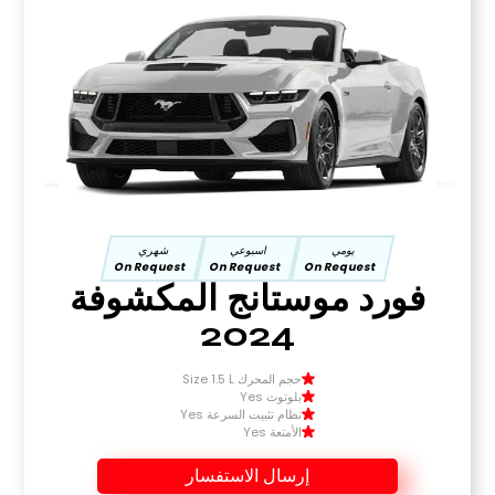
يومي
اسبوعي
شهري
On Request
On Request
On Request
فورد موستانج المكشوفة
2024
حجم المحرك Size 1.5 L
بلوتوث Yes
نظام تثبيت السرعة Yes
الأمتعة Yes
إرسال الاستفسار