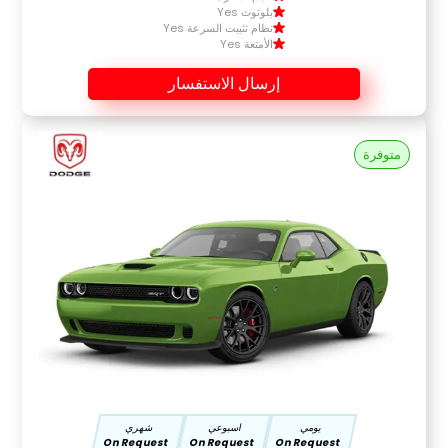
بلوتوث Yes
نظام تثبيت السرعة Yes
الأمتعة Yes
إرسال الاستفسار
متوفرة
يومي
اسبوعي
شهري
On Request
On Request
On Request