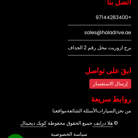
اتصل بنا
+97144283400
sales@haladrive.ae
برج ازوريت محل رقم 2 الجداف
ابقَ على تواصل
إرسال الاستفسار
روابط سريعة
من نحن
السيارات
الأسئلة الشائعة
مواقعنا
©
هلا درايف
جميع الحقوق محقوظة
كويك ديجيتال
سياسة الخصوصية