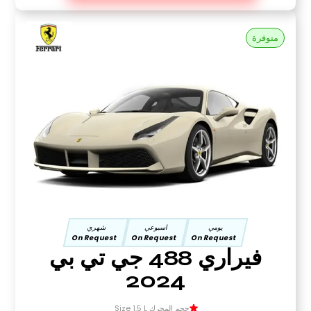
متوفرة
يومي
اسبوعي
شهري
On Request
On Request
On Request
فيراري 488 جي تي بي
2024
حجم المحرك Size 1.5 L