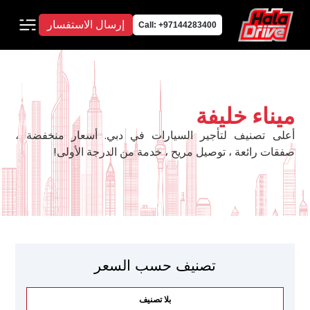
إرسال الاستفسار
Call: +97144283400
ميناء خليفة
أعلى تصنيف لتأجير السيارات في دبي. أسعار منخفضة ،
صفقات رائعة ، توصيل مريح ، خدمة من الدرجة الأولى!
تصنيف حسب السعر
بلا تصنيف