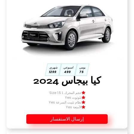
يومي
اسبوعي
شهري
1299
499
75
كيا بيجاس 2024
حجم المحرك Size 1.5 L
بلوتوث Yes
نظام تثبيت السرعة Yes
الأمتعة Yes
إرسال الاستفسار