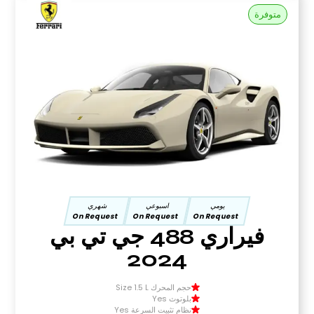
متوفرة
يومي
اسبوعي
شهري
On Request
On Request
On Request
فيراري 488 جي تي بي
2024
حجم المحرك Size 1.5 L
بلوتوث Yes
نظام تثبيت السرعة Yes