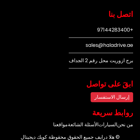
اتصل بنا
+97144283400
sales@haladrive.ae
برج ازوريت محل رقم 2 الجداف
ابقَ على تواصل
إرسال الاستفسار
روابط سريعة
من نحن
السيارات
الأسئلة الشائعة
مواقعنا
©
هلا درايف
جميع الحقوق محقوظة
كويك ديجيتال