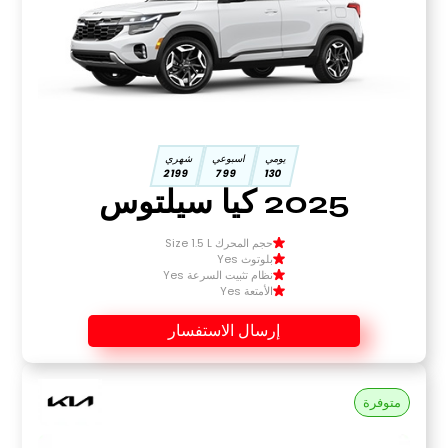
يومي
اسبوعي
شهري
2199
799
130
2025 كيا سيلتوس
حجم المحرك Size 1.5 L
بلوتوث Yes
نظام تثبيت السرعة Yes
الأمتعة Yes
إرسال الاستفسار
متوفرة