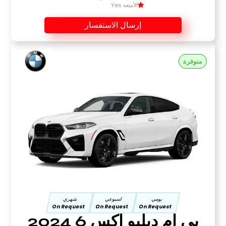
الأمتعة Yes
إرسال الاستفسار
متوفرة
يومي
اسبوعي
شهري
On Request
On Request
On Request
بي ام دبليو اكس 6 2024