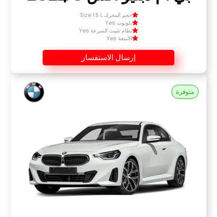
حجم المحرك Size 1.5 L
بلوتوث Yes
نظام تثبيت السرعة Yes
الأمتعة Yes
إرسال الاستفسار
متوفرة