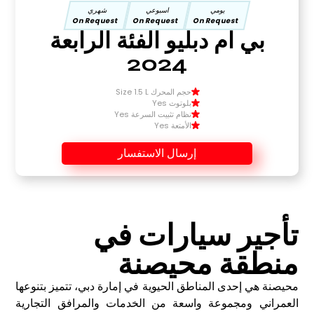
يومي
اسبوعي
شهري
On Request
On Request
On Request
بي ام دبليو الفئة الرابعة
2024
حجم المحرك Size 1.5 L
بلوتوث Yes
نظام تثبيت السرعة Yes
الأمتعة Yes
إرسال الاستفسار
تأجير سيارات في
منطقة محيصنة
محيصنة هي إحدى المناطق الحيوية في إمارة دبي، تتميز بتنوعها
العمراني ومجموعة واسعة من الخدمات والمرافق التجارية