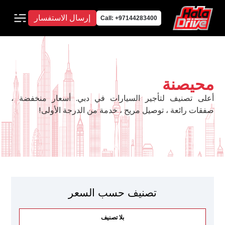
إرسال الاستفسار
Call: +97144283400
محيصنة
أعلى تصنيف لتأجير السيارات في دبي. أسعار منخفضة ،
صفقات رائعة ، توصيل مريح ، خدمة من الدرجة الأولى!
تصنيف حسب السعر
بلا تصنيف