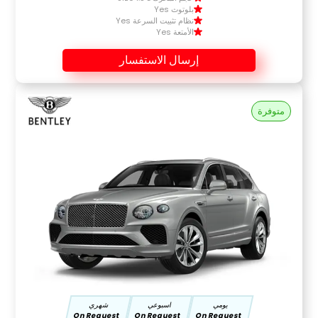
بلوتوث Yes
نظام تثبيت السرعة Yes
الأمتعة Yes
إرسال الاستفسار
متوفرة
يومي
اسبوعي
شهري
On Request
On Request
On Request