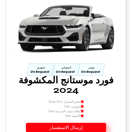
يومي
اسبوعي
شهري
On Request
On Request
On Request
فورد موستانج المكشوفة
2024
حجم المحرك Size 1.5 L
بلوتوث Yes
نظام تثبيت السرعة Yes
الأمتعة Yes
إرسال الاستفسار