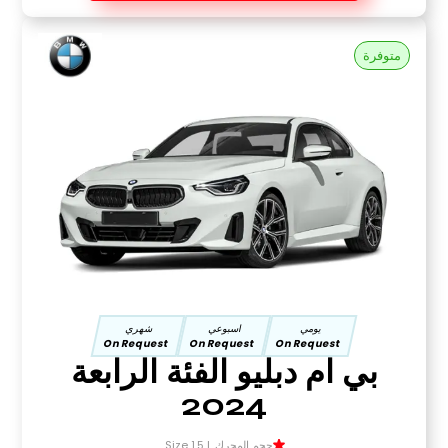
متوفرة
يومي
اسبوعي
شهري
On Request
On Request
On Request
بي ام دبليو الفئة الرابعة
2024
حجم المحرك Size 1.5 L