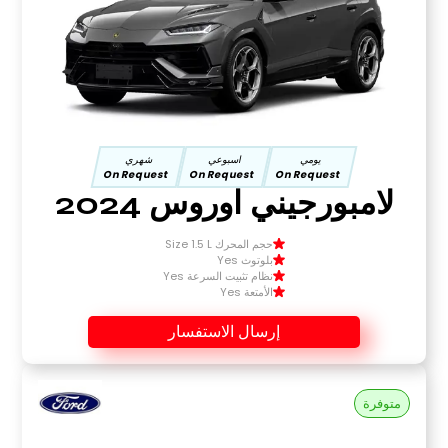
يومي
اسبوعي
شهري
On Request
On Request
On Request
لامبورجيني اوروس 2024
حجم المحرك Size 1.5 L
بلوتوث Yes
نظام تثبيت السرعة Yes
الأمتعة Yes
إرسال الاستفسار
متوفرة