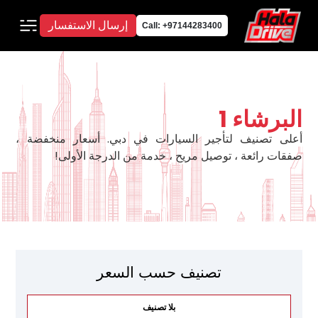
إرسال الاستفسار
Call: +97144283400
البرشاء 1
أعلى تصنيف لتأجير السيارات في دبي. أسعار منخفضة ،
صفقات رائعة ، توصيل مريح ، خدمة من الدرجة الأولى!
تصنيف حسب السعر
بلا تصنيف